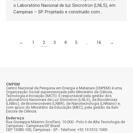
o Laboratório Nacional de luz Sincrotron (LNLS), em
Campinas – SP. Projetado e construído com…
←
1
2
3
4
5
…
16
→
CNPEM
Centro Nacional de Pesquisa em Energia e Materiais (CNPEM) é uma
Organização Social supervisionada pelo Ministério da Ciência,
Tecnologia e Inovação (MCTI). É responsável pela gestão dos
Laboratórios Nacionais de Luz Síncrotron (LNLS), de Biociências
(LNBio), de Biorrenováveis (LNBR), de Nanotecnologia (LNNano) e,
com apoio do Ministério da Educação (MEC), pela gestão da Ilum
Escola de Ciência.
Endereço
Rua Giuseppe Máximo Scolfaro, 10.000 - Polo II de Alta Tecnologia de
Campinas - Campinas/SP, Brasil
CEP 13083-100, Campinas - SP - Telefone: +55 19 3512-1000