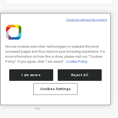
E-mail
*
Continue without Accepting
We use cookies and other technologies to evaluate the most
Declaração de consentimento
*
accessed pages and thus improve your browsing experience. For
Concordo com os termos de uso descritos na
Política de
Privacidade
/I agree to the terms of use described in the
Privacy
more information on how this is done, please visit our "Cookies
Policy
.
Policy". If you agree, click "I am aware".
Cookie Policy
I am aware
Reject All
Cookies Settings
Política de Privacidade/Privacy Policy