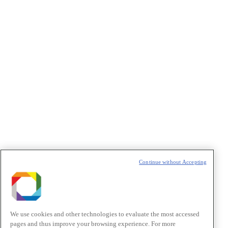
Policy
.
Política de Privacidade/Privacy Policy
t
T
Continue without Accepting
We use cookies and other technologies to evaluate the most accessed
pages and thus improve your browsing experience. For more