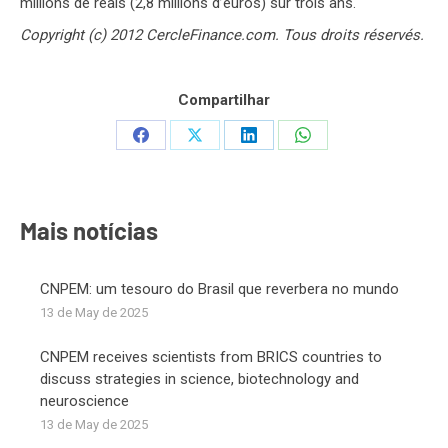
millions de réals (2,8 millions d’euros) sur trois ans.
Copyright (c) 2012 CercleFinance.com. Tous droits réservés.
Compartilhar
Share
Share
Share
Share
on
on
on
on
Facebook
X
LinkedIn
WhatsApp
Mais notícias
CNPEM: um tesouro do Brasil que reverbera no mundo
13 de May de 2025
CNPEM receives scientists from BRICS countries to
discuss strategies in science, biotechnology and
neuroscience
13 de May de 2025