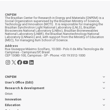
CNPEM
The Brazilian Center for Research in Energy and Materials (CNPEM) is a
Social Organization supervised by the Brazilian Ministry of Science,
Technology and Innovation (MCTI). It is responsible for managing the
Brazilian Synchrotron Light National Laboratory (LNLS), Brazilian
Biosciences National Laboratory (LNBio), Brazilian Biorenewables
National Laboratory (LNBR), the Brazilian Nanotechnology National
Laboratory (LNNano) and, with support from the Ministry of Education
(MEC), for managing Ilum School of Science.
Address
Rua Giuseppe Máximo Scolfaro, 10.000 - Polo II de Alta Tecnologia de
Campinas - Campinas/SP, Brasil
CEP 13083-100, Campinas - SP - Phone: +55 19 3512-1000
Instagram
X
Facebook
YouTube
LinkedIn
CNPEM
User’s Office (EdU)
Research & development
Orion
Innovation
Education