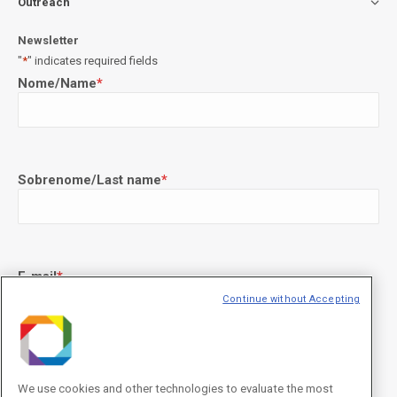
Outreach
Newsletter
"
*
" indicates required fields
Nome/Name
*
Sobrenome/Last name
*
E-mail
*
Continue without Accepting
Declaração de consentimento
*
Concordo com os termos de uso descritos na
Política de
We use cookies and other technologies to evaluate the most