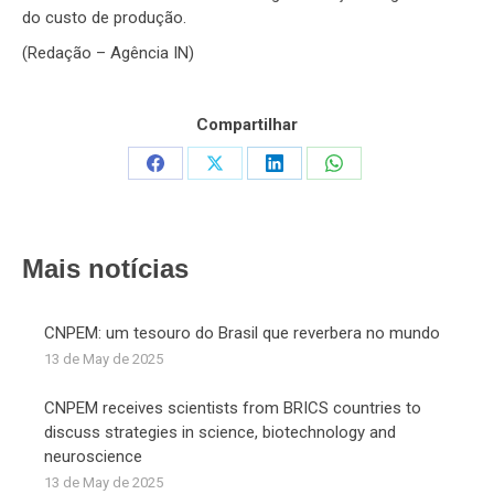
do custo de produção.
(Redação – Agência IN)
Compartilhar
Share
Share
Share
Share
on
on
on
on
Facebook
X
LinkedIn
WhatsApp
Mais notícias
CNPEM: um tesouro do Brasil que reverbera no mundo
13 de May de 2025
CNPEM receives scientists from BRICS countries to
discuss strategies in science, biotechnology and
neuroscience
13 de May de 2025