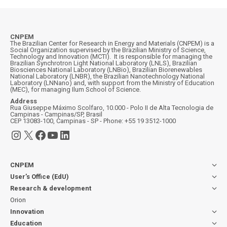
CNPEM
The Brazilian Center for Research in Energy and Materials (CNPEM) is a
Social Organization supervised by the Brazilian Ministry of Science,
Technology and Innovation (MCTI). It is responsible for managing the
Brazilian Synchrotron Light National Laboratory (LNLS), Brazilian
Biosciences National Laboratory (LNBio), Brazilian Biorenewables
National Laboratory (LNBR), the Brazilian Nanotechnology National
Laboratory (LNNano) and, with support from the Ministry of Education
(MEC), for managing Ilum School of Science.
Address
Rua Giuseppe Máximo Scolfaro, 10.000 - Polo II de Alta Tecnologia de
Campinas - Campinas/SP, Brasil
CEP 13083-100, Campinas - SP - Phone: +55 19 3512-1000
Instagram
X
Facebook
YouTube
LinkedIn
CNPEM
User’s Office (EdU)
Research & development
Orion
Innovation
Education