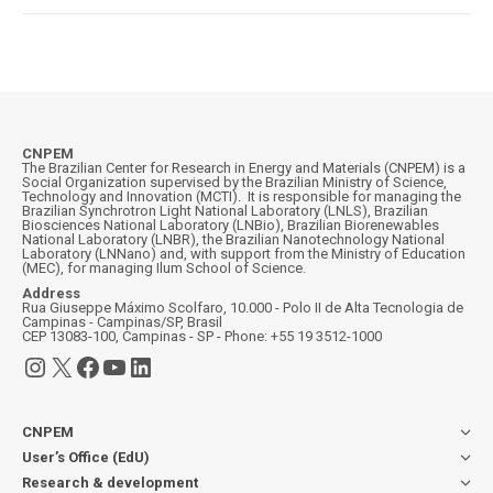
CNPEM
The Brazilian Center for Research in Energy and Materials (CNPEM) is a
Social Organization supervised by the Brazilian Ministry of Science,
Technology and Innovation (MCTI). It is responsible for managing the
Brazilian Synchrotron Light National Laboratory (LNLS), Brazilian
Biosciences National Laboratory (LNBio), Brazilian Biorenewables
National Laboratory (LNBR), the Brazilian Nanotechnology National
Laboratory (LNNano) and, with support from the Ministry of Education
(MEC), for managing Ilum School of Science.
Address
Rua Giuseppe Máximo Scolfaro, 10.000 - Polo II de Alta Tecnologia de
Campinas - Campinas/SP, Brasil
CEP 13083-100, Campinas - SP - Phone: +55 19 3512-1000
Instagram
X
Facebook
YouTube
LinkedIn
CNPEM
User’s Office (EdU)
Research & development