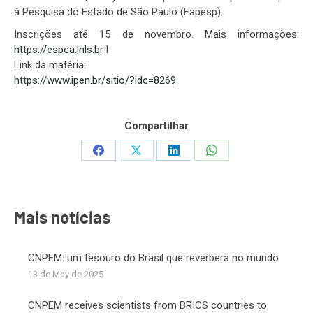
à Pesquisa do Estado de São Paulo (Fapesp).
Inscrições até 15 de novembro. Mais informações:
https://espca.lnls.br
l
Link da matéria:
https://www.ipen.br/sitio/?idc=8269
Compartilhar
Share
Share
Share
Share
on
on
on
on
Facebook
X
LinkedIn
WhatsApp
Mais notícias
CNPEM: um tesouro do Brasil que reverbera no mundo
13 de May de 2025
CNPEM receives scientists from BRICS countries to