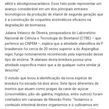
xilitol e xilooligossacarídeos. Esse fato pode representar um
avanço considerável em um dos principais entraves
tecnológicos da produção de etanol de segunda geração que
é a construção de coquetéis enzimáticos eficazes na
degradação da biomassa.
Juliana Velasco de Oliveira, pesquisadora do Laboratório
Nacional de Ciência e Tecnologia do Bioetanol (CTBE) – que
pertence ao CNPEM –, explica que a atividade xilanolítica da P.
brasiliensis foi cerca de 20 vezes superior a do Aspergillus
niger, fungo notoriamente reconhecido pela expressão desse
tipo de enzima. “A xilanase desta levedura possui uma
atividade específica maior que a de qualquer outra similar já
descrita”.
O estudo que levou à identificação da nova espécie de
levedura foi iniciado há dois anos. Sete tipos diferentes de
insetos que atuam como pragas da cana-de-açúcar
(crisomelídeo, pão-de-galinha, migdolus, entre outros) foram
coletados em canaviais de Ribeirão Preto. “Isolamos o
conteúdo intestinal destes organismos e o cultivamos em