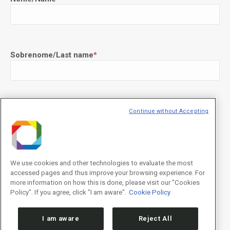
Sobrenome/Last name
*
E-mail
*
Continue without Accepting
We use cookies and other technologies to evaluate the most
Declaração de consentimento
*
accessed pages and thus improve your browsing experience. For
Concordo com os termos de uso descritos na
Política de
Privacidade
/I agree to the terms of use described in the
Privacy
more information on how this is done, please visit our "Cookies
Policy
.
Policy". If you agree, click "I am aware".
Cookie Policy
I am aware
Reject All