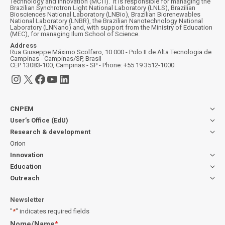
Technology and Innovation (MCTI). It is responsible for managing the
Brazilian Synchrotron Light National Laboratory (LNLS), Brazilian
Biosciences National Laboratory (LNBio), Brazilian Biorenewables
National Laboratory (LNBR), the Brazilian Nanotechnology National
Laboratory (LNNano) and, with support from the Ministry of Education
(MEC), for managing Ilum School of Science.
Address
Rua Giuseppe Máximo Scolfaro, 10.000 - Polo II de Alta Tecnologia de
Campinas - Campinas/SP, Brasil
CEP 13083-100, Campinas - SP - Phone: +55 19 3512-1000
Instagram
X
Facebook
YouTube
LinkedIn
CNPEM
User’s Office (EdU)
Research & development
Orion
Innovation
Education
Outreach
Newsletter
"
*
" indicates required fields
Nome/Name
*