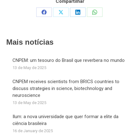
Compartilhar
Share
Share
Share
Share
on
on
on
on
Facebook
X
LinkedIn
WhatsApp
Mais notícias
CNPEM: um tesouro do Brasil que reverbera no mundo
13 de May de 2025
CNPEM receives scientists from BRICS countries to
discuss strategies in science, biotechnology and
neuroscience
13 de May de 2025
Ilum: a nova universidade que quer formar a elite da
ciência brasileira
16 de January de 2025