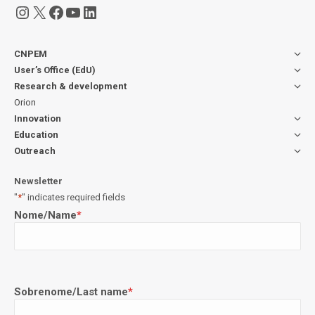
Instagram
X
Facebook
YouTube
LinkedIn
CNPEM
User’s Office (EdU)
Research & development
Orion
Innovation
Education
Outreach
Newsletter
"
*
" indicates required fields
Nome/Name
*
Sobrenome/Last name
*