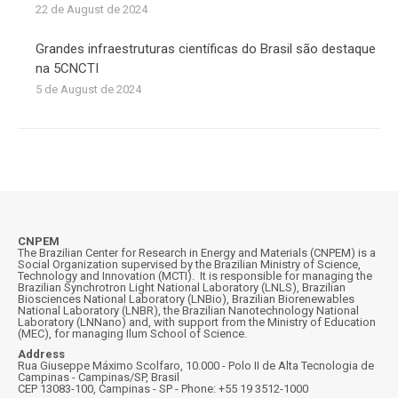
22 de August de 2024
Grandes infraestruturas científicas do Brasil são destaque
na 5CNCTI
5 de August de 2024
CNPEM
The Brazilian Center for Research in Energy and Materials (CNPEM) is a
Social Organization supervised by the Brazilian Ministry of Science,
Technology and Innovation (MCTI). It is responsible for managing the
Brazilian Synchrotron Light National Laboratory (LNLS), Brazilian
Biosciences National Laboratory (LNBio), Brazilian Biorenewables
National Laboratory (LNBR), the Brazilian Nanotechnology National
Laboratory (LNNano) and, with support from the Ministry of Education
(MEC), for managing Ilum School of Science.
Address
Rua Giuseppe Máximo Scolfaro, 10.000 - Polo II de Alta Tecnologia de
Campinas - Campinas/SP, Brasil
CEP 13083-100, Campinas - SP - Phone: +55 19 3512-1000