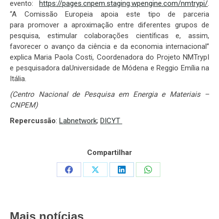
evento:
https://pages.cnpem.staging.wpengine.com/nmtrypi/
.
“A Comissão Europeia apoia este tipo de parceria
para promover a aproximação entre diferentes grupos de
pesquisa, estimular colaborações científicas e, assim,
favorecer o avanço da ciência e da economia internacional”
explica Maria Paola Costi, Coordenadora do Projeto NMTrypI
e pesquisadora daUniversidade de Módena e Reggio Emília na
Itália.
(Centro Nacional de Pesquisa em Energia e Materiais –
CNPEM)
Repercussão
:
Labnetwork
;
DICYT
Compartilhar
Share
Share
Share
Share
on
on
on
on
Facebook
X
LinkedIn
WhatsApp
Mais notícias