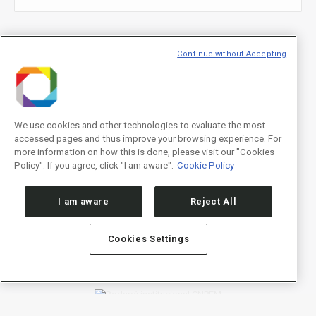
E-mail
*
Continue without Accepting
We use cookies and other technologies to evaluate the most
Declaração de consentimento
*
accessed pages and thus improve your browsing experience. For
Concordo com os termos de uso descritos na
Política de
Privacidade
/I agree to the terms of use described in the
Privacy
more information on how this is done, please visit our "Cookies
Policy
.
Policy". If you agree, click "I am aware".
Cookie Policy
I am aware
Reject All
Cookies Settings
Política de Privacidade/Privacy Policy