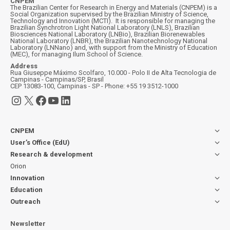
CNPEM
The Brazilian Center for Research in Energy and Materials (CNPEM) is a
Social Organization supervised by the Brazilian Ministry of Science,
Technology and Innovation (MCTI). It is responsible for managing the
Brazilian Synchrotron Light National Laboratory (LNLS), Brazilian
Biosciences National Laboratory (LNBio), Brazilian Biorenewables
National Laboratory (LNBR), the Brazilian Nanotechnology National
Laboratory (LNNano) and, with support from the Ministry of Education
(MEC), for managing Ilum School of Science.
Address
Rua Giuseppe Máximo Scolfaro, 10.000 - Polo II de Alta Tecnologia de
Campinas - Campinas/SP, Brasil
CEP 13083-100, Campinas - SP - Phone: +55 19 3512-1000
Instagram
X
Facebook
YouTube
LinkedIn
CNPEM
User’s Office (EdU)
Research & development
Orion
Innovation
Education
Outreach
Newsletter