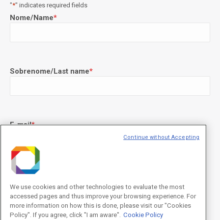
"
*
" indicates required fields
Nome/Name
*
Sobrenome/Last name
*
E-mail
*
Continue without Accepting
Declaração de consentimento
*
Concordo com os termos de uso descritos na
Política de
We use cookies and other technologies to evaluate the most
Privacidade
/I agree to the terms of use described in the
Privacy
accessed pages and thus improve your browsing experience. For
Policy
.
more information on how this is done, please visit our "Cookies
Policy". If you agree, click "I am aware".
Cookie Policy