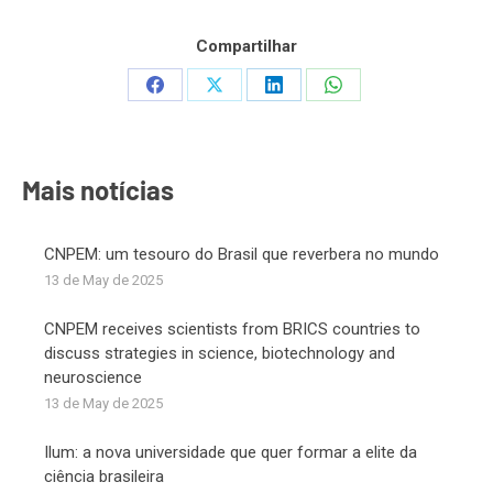
Compartilhar
Share
Share
Share
Share
on
on
on
on
Facebook
X
LinkedIn
WhatsApp
Mais notícias
CNPEM: um tesouro do Brasil que reverbera no mundo
13 de May de 2025
CNPEM receives scientists from BRICS countries to
discuss strategies in science, biotechnology and
neuroscience
13 de May de 2025
Ilum: a nova universidade que quer formar a elite da
ciência brasileira