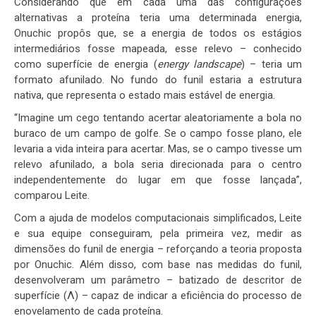
Considerando que em cada uma das configurações
alternativas a proteína teria uma determinada energia,
Onuchic propôs que, se a energia de todos os estágios
intermediários fosse mapeada, esse relevo – conhecido
como superfície de energia (
energy landscape
) – teria um
formato afunilado. No fundo do funil estaria a estrutura
nativa, que representa o estado mais estável de energia.
“Imagine um cego tentando acertar aleatoriamente a bola no
buraco de um campo de golfe. Se o campo fosse plano, ele
levaria a vida inteira para acertar. Mas, se o campo tivesse um
relevo afunilado, a bola seria direcionada para o centro
independentemente do lugar em que fosse lançada”,
comparou Leite.
Com a ajuda de modelos computacionais simplificados, Leite
e sua equipe conseguiram, pela primeira vez, medir as
dimensões do funil de energia – reforçando a teoria proposta
por Onuchic. Além disso, com base nas medidas do funil,
desenvolveram um parâmetro – batizado de descritor de
superfície (Λ) – capaz de indicar a eficiência do processo de
enovelamento de cada proteína.