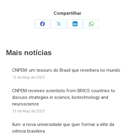
Compartilhar
Share
Share
Share
Share
on
on
on
on
Facebook
X
LinkedIn
WhatsApp
Mais notícias
CNPEM: um tesouro do Brasil que reverbera no mundo
13 de May de 2025
CNPEM receives scientists from BRICS countries to
discuss strategies in science, biotechnology and
neuroscience
13 de May de 2025
Ilum: a nova universidade que quer formar a elite da
ciência brasileira