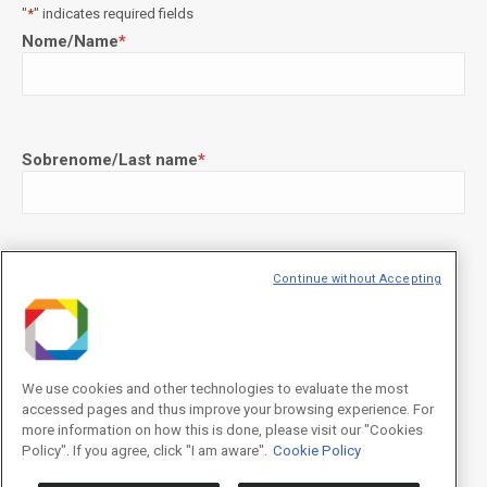
"
*
" indicates required fields
Nome/Name
*
Sobrenome/Last name
*
E-mail
*
Continue without Accepting
We use cookies and other technologies to evaluate the most
Declaração de consentimento
*
accessed pages and thus improve your browsing experience. For
Concordo com os termos de uso descritos na
Política de
Privacidade
/I agree to the terms of use described in the
Privacy
more information on how this is done, please visit our "Cookies
Policy
.
Policy". If you agree, click "I am aware".
Cookie Policy