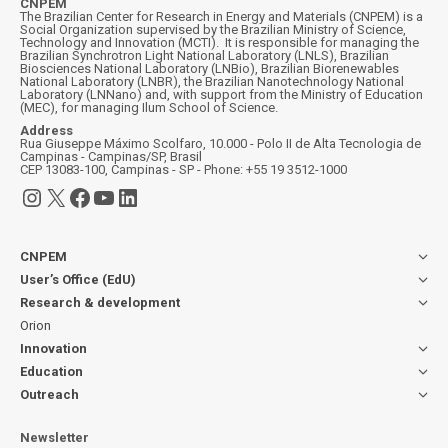
CNPEM
The Brazilian Center for Research in Energy and Materials (CNPEM) is a
Social Organization supervised by the Brazilian Ministry of Science,
Technology and Innovation (MCTI). It is responsible for managing the
Brazilian Synchrotron Light National Laboratory (LNLS), Brazilian
Biosciences National Laboratory (LNBio), Brazilian Biorenewables
National Laboratory (LNBR), the Brazilian Nanotechnology National
Laboratory (LNNano) and, with support from the Ministry of Education
(MEC), for managing Ilum School of Science.
Address
Rua Giuseppe Máximo Scolfaro, 10.000 - Polo II de Alta Tecnologia de
Campinas - Campinas/SP, Brasil
CEP 13083-100, Campinas - SP - Phone: +55 19 3512-1000
Instagram
X
Facebook
YouTube
LinkedIn
CNPEM
User’s Office (EdU)
Research & development
Orion
Innovation
Education
Outreach
Newsletter