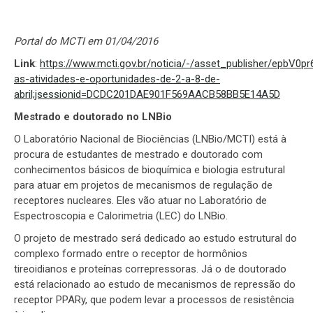
Portal do MCTI em 01/04/2016
Link
:
https://www.mcti.gov.br/noticia/-/asset_publisher/epbV0pr
as-atividades-e-oportunidades-de-2-a-8-de-
abril;jsessionid=DCDC201DAE901F569AACB58BB5E14A5D
Mestrado e doutorado no LNBio
O Laboratório Nacional de Biociências (LNBio/MCTI) está à
procura de estudantes de mestrado e doutorado com
conhecimentos básicos de bioquímica e biologia estrutural
para atuar em projetos de mecanismos de regulação de
receptores nucleares. Eles vão atuar no Laboratório de
Espectroscopia e Calorimetria (LEC) do LNBio.
O projeto de mestrado será dedicado ao estudo estrutural do
complexo formado entre o receptor de hormônios
tireoidianos e proteínas correpressoras. Já o de doutorado
está relacionado ao estudo de mecanismos de repressão do
receptor PPARy, que podem levar a processos de resistência