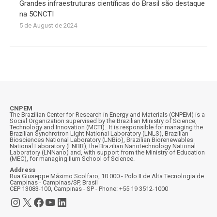
Grandes infraestruturas científicas do Brasil são destaque
na 5CNCTI
5 de August de 2024
CNPEM
The Brazilian Center for Research in Energy and Materials (CNPEM) is a
Social Organization supervised by the Brazilian Ministry of Science,
Technology and Innovation (MCTI). It is responsible for managing the
Brazilian Synchrotron Light National Laboratory (LNLS), Brazilian
Biosciences National Laboratory (LNBio), Brazilian Biorenewables
National Laboratory (LNBR), the Brazilian Nanotechnology National
Laboratory (LNNano) and, with support from the Ministry of Education
(MEC), for managing Ilum School of Science.
Address
Rua Giuseppe Máximo Scolfaro, 10.000 - Polo II de Alta Tecnologia de
Campinas - Campinas/SP, Brasil
CEP 13083-100, Campinas - SP - Phone: +55 19 3512-1000
Instagram
X
Facebook
YouTube
LinkedIn