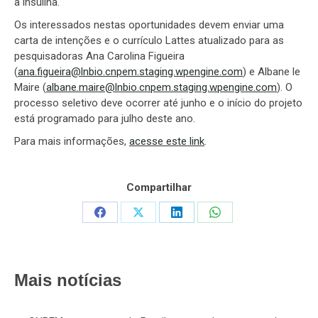
à insulina.
Os interessados nestas oportunidades devem enviar uma
carta de intenções e o currículo Lattes atualizado para as
pesquisadoras Ana Carolina Figueira
(
ana.figueira@lnbio.cnpem.staging.wpengine.com
) e Albane le
Maire (
albane.maire@lnbio.cnpem.staging.wpengine.com
). O
processo seletivo deve ocorrer até junho e o início do projeto
está programado para julho deste ano.
Para mais informações,
acesse este link
.
Compartilhar
Share
Share
Share
Share
on
on
on
on
Facebook
X
LinkedIn
WhatsApp
Mais notícias