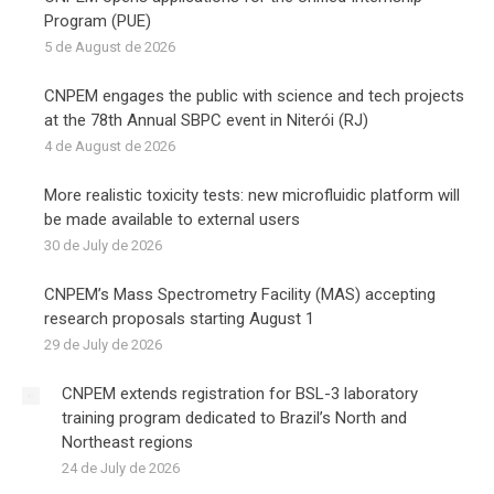
Program (PUE)
5 de August de 2026
CNPEM engages the public with science and tech projects
at the 78th Annual SBPC event in Niterói (RJ)
4 de August de 2026
More realistic toxicity tests: new microfluidic platform will
be made available to external users
30 de July de 2026
CNPEM’s Mass Spectrometry Facility (MAS) accepting
research proposals starting August 1
29 de July de 2026
CNPEM extends registration for BSL-3 laboratory
training program dedicated to Brazil’s North and
Northeast regions
24 de July de 2026