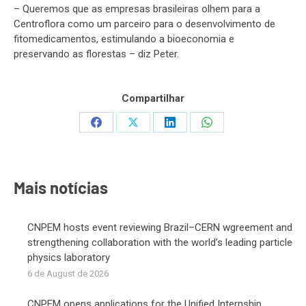
– Queremos que as empresas brasileiras olhem para a
Centroflora como um parceiro para o desenvolvimento de
fitomedicamentos, estimulando a bioeconomia e
preservando as florestas – diz Peter.
Compartilhar
Share
Share
Share
Share
on
on
on
on
Facebook
X
LinkedIn
WhatsApp
Mais notícias
CNPEM hosts event reviewing Brazil–CERN wgreement and
strengthening collaboration with the world’s leading particle
physics laboratory
6 de August de 2026
CNPEM opens applications for the Unified Internship