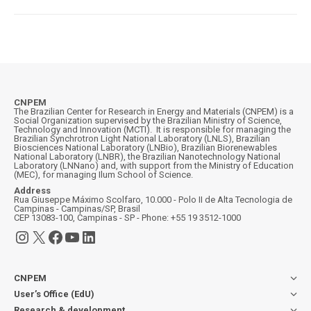
CNPEM
The Brazilian Center for Research in Energy and Materials (CNPEM) is a
Social Organization supervised by the Brazilian Ministry of Science,
Technology and Innovation (MCTI). It is responsible for managing the
Brazilian Synchrotron Light National Laboratory (LNLS), Brazilian
Biosciences National Laboratory (LNBio), Brazilian Biorenewables
National Laboratory (LNBR), the Brazilian Nanotechnology National
Laboratory (LNNano) and, with support from the Ministry of Education
(MEC), for managing Ilum School of Science.
Address
Rua Giuseppe Máximo Scolfaro, 10.000 - Polo II de Alta Tecnologia de
Campinas - Campinas/SP, Brasil
CEP 13083-100, Campinas - SP - Phone: +55 19 3512-1000
Instagram
X
Facebook
YouTube
LinkedIn
CNPEM
User’s Office (EdU)
Research & development