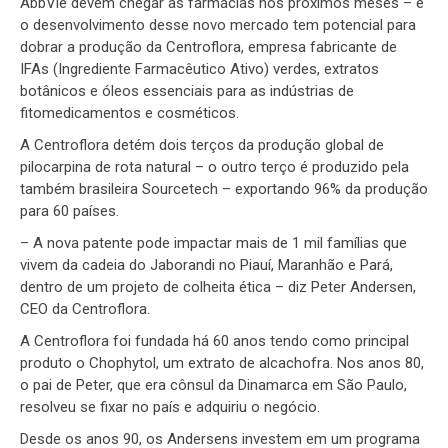
AbbVie devem chegar às farmácias nos próximos meses – e
o desenvolvimento desse novo mercado tem potencial para
dobrar a produção da Centroflora, empresa fabricante de
IFAs (Ingrediente Farmacêutico Ativo) verdes, extratos
botânicos e óleos essenciais para as indústrias de
fitomedicamentos e cosméticos.
A Centroflora detém dois terços da produção global de
pilocarpina de rota natural – o outro terço é produzido pela
também brasileira Sourcetech – exportando 96% da produção
para 60 países.
– A nova patente pode impactar mais de 1 mil famílias que
vivem da cadeia do Jaborandi no Piauí, Maranhão e Pará,
dentro de um projeto de colheita ética – diz Peter Andersen,
CEO da Centroflora.
A Centroflora foi fundada há 60 anos tendo como principal
produto o Chophytol, um extrato de alcachofra. Nos anos 80,
o pai de Peter, que era cônsul da Dinamarca em São Paulo,
resolveu se fixar no país e adquiriu o negócio.
Desde os anos 90, os Andersens investem em um programa