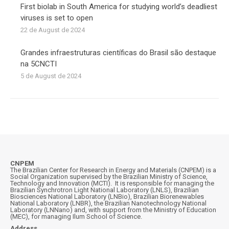
First biolab in South America for studying world’s deadliest
viruses is set to open
22 de August de 2024
Grandes infraestruturas científicas do Brasil são destaque
na 5CNCTI
5 de August de 2024
CNPEM
The Brazilian Center for Research in Energy and Materials (CNPEM) is a
Social Organization supervised by the Brazilian Ministry of Science,
Technology and Innovation (MCTI). It is responsible for managing the
Brazilian Synchrotron Light National Laboratory (LNLS), Brazilian
Biosciences National Laboratory (LNBio), Brazilian Biorenewables
National Laboratory (LNBR), the Brazilian Nanotechnology National
Laboratory (LNNano) and, with support from the Ministry of Education
(MEC), for managing Ilum School of Science.
Address