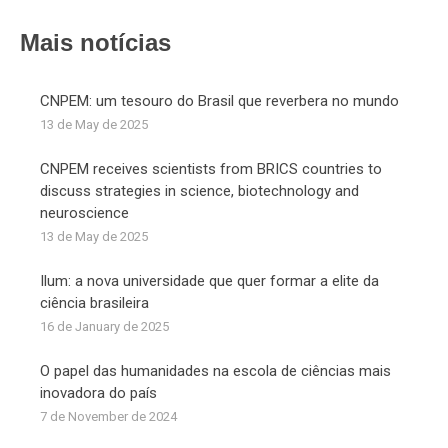
Facebook
X
LinkedIn
WhatsApp
Mais notícias
CNPEM: um tesouro do Brasil que reverbera no mundo
13 de May de 2025
CNPEM receives scientists from BRICS countries to
discuss strategies in science, biotechnology and
neuroscience
13 de May de 2025
Ilum: a nova universidade que quer formar a elite da
ciência brasileira
16 de January de 2025
O papel das humanidades na escola de ciências mais
inovadora do país
7 de November de 2024