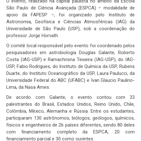
O evento, realizado na capital paulista no âmbito da Escola
São Paulo de Ciência Avançada (ESPCA) – modalidade de
apoio da FAPESP –, foi organizado pelo Instituto de
Astronomia, Geofísica e Ciências Atmosféricas (IAG) da
Universidade de São Paulo (USP), sob a coordenação do
professor Jorge Horvath.
O comitê local responsável pelo evento foi coordenado pelos
pesquisadores em astrobiologia Douglas Galante, Roberto
Costa (IAG-USP) e Ramachrisna Teixeira (IAG-USP), do IAG-
USP, Fabio Rodrigues, do Instituto de Química da USP, Rubens
Duarte, do Instituto Oceanográfico da USP, Laura Paulucci, da
Universidade Federal do ABC (UFABC) e Ivan Glaucio Paulino-
Lima, da Nasa Ames.
De acordo com Galante, o evento contou com 33
palestrantes do Brasil, Estados Unidos, Reino Unido, Chile,
Colômbia, México, Alemanha e Rússia. Entre os estudantes,
participaram 130 astrônomos, biólogos, geólogos, químicos,
físicos e engenheiros de 26 países diferentes, sendo 80 deles
com financiamento completo da ESPCA, 20 com
financiamento parcial e 30 como ouvintes.