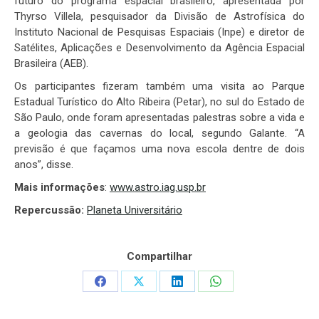
futuro do programa espacial brasileiro, apresentada por
Thyrso Villela, pesquisador da Divisão de Astrofísica do
Instituto Nacional de Pesquisas Espaciais (Inpe) e diretor de
Satélites, Aplicações e Desenvolvimento da Agência Espacial
Brasileira (AEB).
Os participantes fizeram também uma visita ao Parque
Estadual Turístico do Alto Ribeira (Petar), no sul do Estado de
São Paulo, onde foram apresentadas palestras sobre a vida e
a geologia das cavernas do local, segundo Galante. “A
previsão é que façamos uma nova escola dentre de dois
anos”, disse.
Mais informações
:
www.astro.iag.usp.br
Repercussão:
Planeta Universitário
Compartilhar
Share
Share
Share
Share
on
on
on
on