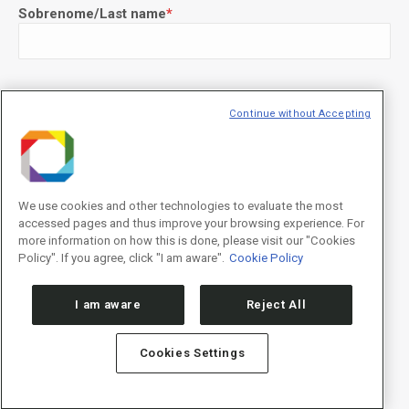
Sobrenome/Last name
*
E-mail
*
Continue without Accepting
We use cookies and other technologies to evaluate the most
Declaração de consentimento
*
accessed pages and thus improve your browsing experience. For
Concordo com os termos de uso descritos na
Política de
Privacidade
/I agree to the terms of use described in the
Privacy
more information on how this is done, please visit our "Cookies
Policy
.
Policy". If you agree, click "I am aware".
Cookie Policy
I am aware
Reject All
Cookies Settings