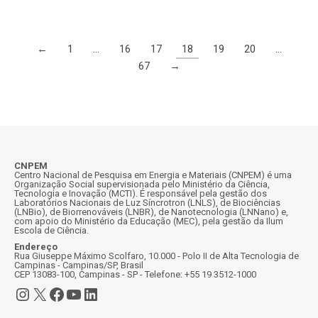
←
1
…
16
17
18
19
20
…
67
→
CNPEM
Centro Nacional de Pesquisa em Energia e Materiais (CNPEM) é uma
Organização Social supervisionada pelo Ministério da Ciência,
Tecnologia e Inovação (MCTI). É responsável pela gestão dos
Laboratórios Nacionais de Luz Síncrotron (LNLS), de Biociências
(LNBio), de Biorrenováveis (LNBR), de Nanotecnologia (LNNano) e,
com apoio do Ministério da Educação (MEC), pela gestão da Ilum
Escola de Ciência.
Endereço
Rua Giuseppe Máximo Scolfaro, 10.000 - Polo II de Alta Tecnologia de
Campinas - Campinas/SP, Brasil
CEP 13083-100, Campinas - SP - Telefone: +55 19 3512-1000
Instagram
X
Facebook
Youtube
LinkedIn