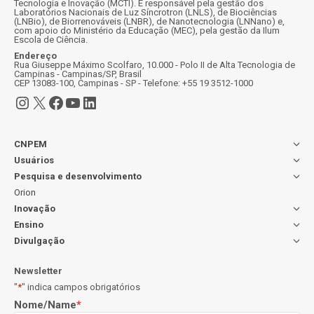
Tecnologia e Inovação (MCTI). É responsável pela gestão dos
Laboratórios Nacionais de Luz Síncrotron (LNLS), de Biociências
(LNBio), de Biorrenováveis (LNBR), de Nanotecnologia (LNNano) e,
com apoio do Ministério da Educação (MEC), pela gestão da Ilum
Escola de Ciência.
Endereço
Rua Giuseppe Máximo Scolfaro, 10.000 - Polo II de Alta Tecnologia de
Campinas - Campinas/SP, Brasil
CEP 13083-100, Campinas - SP - Telefone: +55 19 3512-1000
Instagram
X
Facebook
Youtube
LinkedIn
CNPEM
Usuários
Pesquisa e desenvolvimento
Orion
Inovação
Ensino
Divulgação
Newsletter
"
*
" indica campos obrigatórios
Nome/Name
*