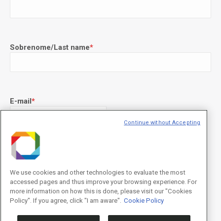
Sobrenome/Last name
*
E-mail
*
Continue without Accepting
Declaração de consentimento
*
Concordo com os termos de uso descritos na
Política de
Privacidade
/I agree to the terms of use described in the
Privacy
We use cookies and other technologies to evaluate the most
Policy
.
accessed pages and thus improve your browsing experience. For
more information on how this is done, please visit our "Cookies
Policy". If you agree, click "I am aware".
Cookie Policy