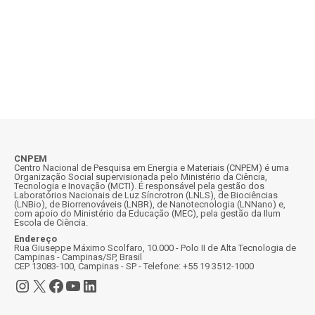
em metagenômica, metatranscriptômica e
metabolômica O Centro Nacional de Pesquisa em
Energia e Materiais (CNPEM) receberá, entre 1º de
julho e…
CNPEM
Centro Nacional de Pesquisa em Energia e Materiais (CNPEM) é uma
Organização Social supervisionada pelo Ministério da Ciência,
Tecnologia e Inovação (MCTI). É responsável pela gestão dos
Laboratórios Nacionais de Luz Síncrotron (LNLS), de Biociências
(LNBio), de Biorrenováveis (LNBR), de Nanotecnologia (LNNano) e,
com apoio do Ministério da Educação (MEC), pela gestão da Ilum
Escola de Ciência.
Endereço
Rua Giuseppe Máximo Scolfaro, 10.000 - Polo II de Alta Tecnologia de
Campinas - Campinas/SP, Brasil
CEP 13083-100, Campinas - SP - Telefone: +55 19 3512-1000
Instagram
X
Facebook
Youtube
LinkedIn