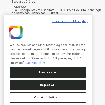
Escola de Ciência.
Endereço
Rua Giuseppe Máximo Scolfaro, 10.000 - Polo II de Alta Tecnologia
de Campinas - Campinas/SP, Brasil
CEP 13083-100, Campinas - SP - Telefone: +55 19 3512-1000
Instagram
X
Facebook
Youtube
LinkedIn
Continue without Accepting
We use cookies and other technologies to evaluate the
most accessed pages and thus improve your browsing
experience. For more information on how this is done,
please visit our "Cookies Policy". If you agree, click "I
am aware".
Cookie Policy
I am aware
Reject All
Cookies Settings