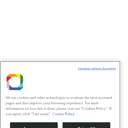
Política de Privacidade/Privacy Policy
t
T
Continue without Accepting
We use cookies and other technologies to evaluate the most accessed
pages and thus improve your browsing experience. For more
information on how this is done, please visit our "Cookies Policy". If
you agree, click "I am aware".
Cookie Policy