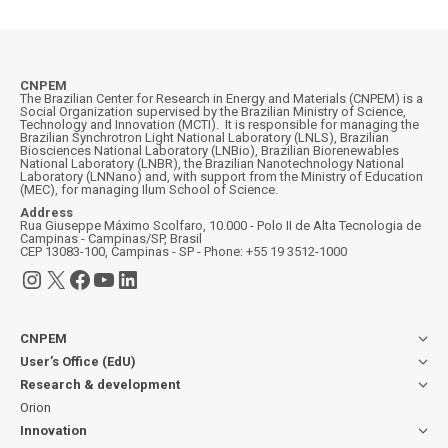
CNPEM
The Brazilian Center for Research in Energy and Materials (CNPEM) is a
Social Organization supervised by the Brazilian Ministry of Science,
Technology and Innovation (MCTI). It is responsible for managing the
Brazilian Synchrotron Light National Laboratory (LNLS), Brazilian
Biosciences National Laboratory (LNBio), Brazilian Biorenewables
National Laboratory (LNBR), the Brazilian Nanotechnology National
Laboratory (LNNano) and, with support from the Ministry of Education
(MEC), for managing Ilum School of Science.
Address
Rua Giuseppe Máximo Scolfaro, 10.000 - Polo II de Alta Tecnologia de
Campinas - Campinas/SP, Brasil
CEP 13083-100, Campinas - SP - Phone: +55 19 3512-1000
Instagram
X
Facebook
YouTube
LinkedIn
CNPEM
User’s Office (EdU)
Research & development
Orion
Innovation