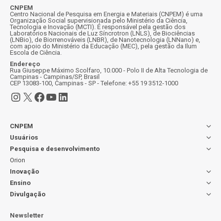
CNPEM
Centro Nacional de Pesquisa em Energia e Materiais (CNPEM) é uma
Organização Social supervisionada pelo Ministério da Ciência,
Tecnologia e Inovação (MCTI). É responsável pela gestão dos
Laboratórios Nacionais de Luz Síncrotron (LNLS), de Biociências
(LNBio), de Biorrenováveis (LNBR), de Nanotecnologia (LNNano) e,
com apoio do Ministério da Educação (MEC), pela gestão da Ilum
Escola de Ciência.
Endereço
Rua Giuseppe Máximo Scolfaro, 10.000 - Polo II de Alta Tecnologia de
Campinas - Campinas/SP, Brasil
CEP 13083-100, Campinas - SP - Telefone: +55 19 3512-1000
Instagram
X
Facebook
Youtube
LinkedIn
CNPEM
Usuários
Pesquisa e desenvolvimento
Orion
Inovação
Ensino
Divulgação
Newsletter