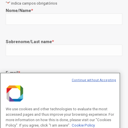
"
*
" indica campos obrigatórios
Nome/Name
*
Sobrenome/Last name
*
E-mail
*
Continue without Accepting
Declaração de consentimento
*
Concordo com os termos de uso descritos na
Política de
We use cookies and other technologies to evaluate the most
Privacidade
/I agree to the terms of use described in the
Privacy
accessed pages and thus improve your browsing experience. For
Policy
.
more information on how this is done, please visit our "Cookies
Policy". If you agree, click "I am aware".
Cookie Policy