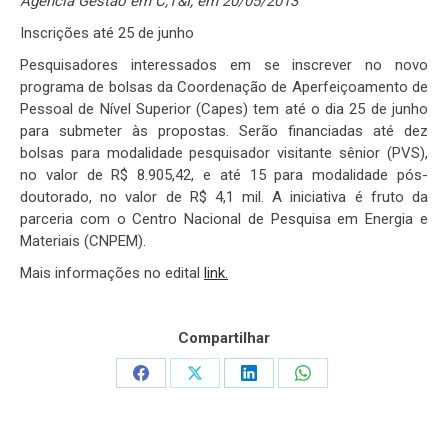
Agência Gestão em C,T&I, em 20/05/2013
Inscrições até 25 de junho
Pesquisadores interessados em se inscrever no novo
programa de bolsas da Coordenação de Aperfeiçoamento de
Pessoal de Nível Superior (Capes) tem até o dia 25 de junho
para submeter às propostas. Serão financiadas até dez
bolsas para modalidade pesquisador visitante sênior (PVS),
no valor de R$ 8.905,42, e até 15 para modalidade pós-
doutorado, no valor de R$ 4,1 mil. A iniciativa é fruto da
parceria com o Centro Nacional de Pesquisa em Energia e
Materiais (CNPEM).
Mais informações no edital
link.
Compartilhar
Share
Share
Share
Share
on
on
on
on
Facebook
X
LinkedIn
WhatsApp