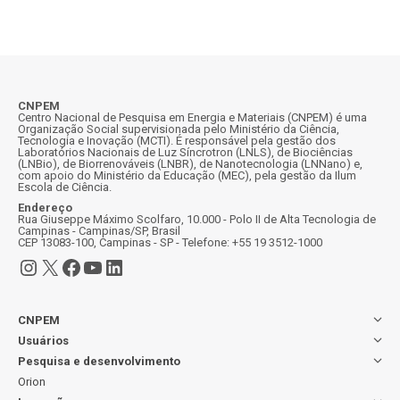
CNPEM
Centro Nacional de Pesquisa em Energia e Materiais (CNPEM) é uma
Organização Social supervisionada pelo Ministério da Ciência,
Tecnologia e Inovação (MCTI). É responsável pela gestão dos
Laboratórios Nacionais de Luz Síncrotron (LNLS), de Biociências
(LNBio), de Biorrenováveis (LNBR), de Nanotecnologia (LNNano) e,
com apoio do Ministério da Educação (MEC), pela gestão da Ilum
Escola de Ciência.
Endereço
Rua Giuseppe Máximo Scolfaro, 10.000 - Polo II de Alta Tecnologia de
Campinas - Campinas/SP, Brasil
CEP 13083-100, Campinas - SP - Telefone: +55 19 3512-1000
Instagram
X
Facebook
Youtube
LinkedIn
CNPEM
Usuários
Pesquisa e desenvolvimento
Orion