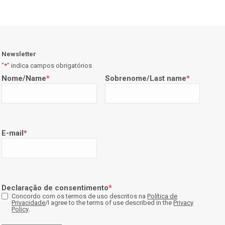
Newsletter
"
*
" indica campos obrigatórios
Nome/Name
*
Sobrenome/Last name
*
E-mail
*
Declaração de consentimento
*
Concordo com os termos de uso descritos na
Política de
Privacidade
/I agree to the terms of use described in the
Privacy
Policy
.