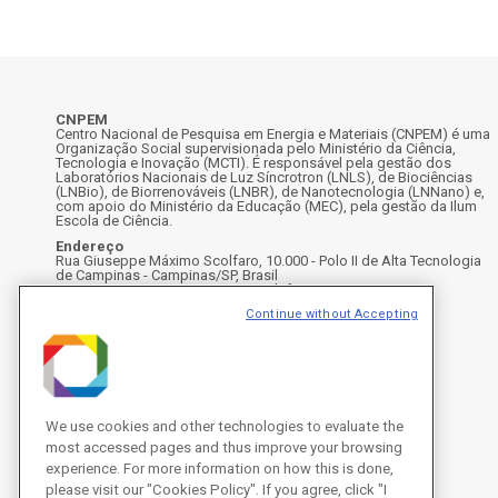
CNPEM
Centro Nacional de Pesquisa em Energia e Materiais (CNPEM) é uma
Organização Social supervisionada pelo Ministério da Ciência,
Tecnologia e Inovação (MCTI). É responsável pela gestão dos
Laboratórios Nacionais de Luz Síncrotron (LNLS), de Biociências
(LNBio), de Biorrenováveis (LNBR), de Nanotecnologia (LNNano) e,
com apoio do Ministério da Educação (MEC), pela gestão da Ilum
Escola de Ciência.
Endereço
Rua Giuseppe Máximo Scolfaro, 10.000 - Polo II de Alta Tecnologia
de Campinas - Campinas/SP, Brasil
CEP 13083-100, Campinas - SP - Telefone: +55 19 3512-1000
Instagram
X
Facebook
Youtube
LinkedIn
Continue without Accepting
We use cookies and other technologies to evaluate the
most accessed pages and thus improve your browsing
experience. For more information on how this is done,
please visit our "Cookies Policy". If you agree, click "I