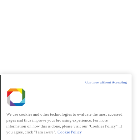
Política de Privacidade/Privacy Policy
t
T
Continue without Accepting
We use cookies and other technologies to evaluate the most accessed
pages and thus improve your browsing experience. For more
information on how this is done, please visit our "Cookies Policy". If
you agree, click "I am aware".
Cookie Policy