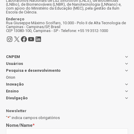
Laboratórios Nacionais de Luz Síncrotron (LNLS), de Biociências
(LNBio), de Biorrenováveis (LNBR), de Nanotecnologia (LNNano) e,
com apoio do Ministério da Educação (MEC), pela gestão da Ilum
Escola de Ciência.
Endereço
Rua Giuseppe Máximo Scolfaro, 10.000 - Polo II de Alta Tecnologia de
Campinas - Campinas/SP, Brasil
CEP 13083-100, Campinas - SP - Telefone: +55 19 3512-1000
Instagram
X
Facebook
Youtube
LinkedIn
CNPEM
Usuários
Pesquisa e desenvolvimento
Orion
Inovação
Ensino
Divulgação
Newsletter
"
*
" indica campos obrigatórios
Nome/Name
*