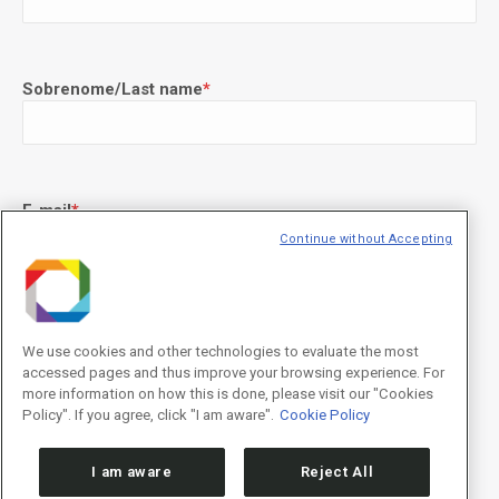
Sobrenome/Last name
*
E-mail
*
Continue without Accepting
Declaração de consentimento
*
Concordo com os termos de uso descritos na
Política de
We use cookies and other technologies to evaluate the most
Privacidade
/I agree to the terms of use described in the
Privacy
accessed pages and thus improve your browsing experience. For
Policy
.
more information on how this is done, please visit our "Cookies
Policy". If you agree, click "I am aware".
Cookie Policy
I am aware
Reject All