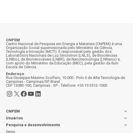
CNPEM
Centro Nacional de Pesquisa em Energia e Materiais (CNPEM) é uma
Organização Social supervisionada pelo Ministério da Ciência,
Tecnologia e Inovação (MCTI). É responsável pela gestão dos
Laboratórios Nacionais de Luz Síncrotron (LNLS), de Biociências
(LNBio), de Biorrenováveis (LNBR), de Nanotecnologia (LNNano) e,
com apoio do Ministério da Educação (MEC), pela gestão da Ilum
Escola de Ciência.
Endereço
Rua Giuseppe Máximo Scolfaro, 10.000 - Polo II de Alta Tecnologia de
Campinas - Campinas/SP, Brasil
CEP 13083-100, Campinas - SP - Telefone: +55 19 3512-1000
Instagram
X
Facebook
Youtube
LinkedIn
CNPEM
Usuários
Pesquisa e desenvolvimento
Orion