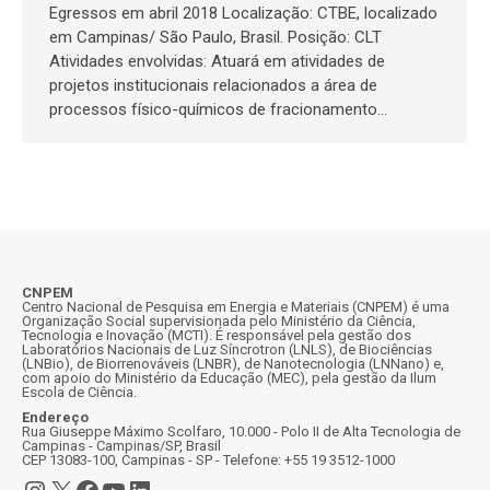
Egressos em abril 2018 Localização: CTBE, localizado
em Campinas/ São Paulo, Brasil. Posição: CLT
Atividades envolvidas: Atuará em atividades de
projetos institucionais relacionados a área de
processos físico-químicos de fracionamento…
CNPEM
Centro Nacional de Pesquisa em Energia e Materiais (CNPEM) é uma
Organização Social supervisionada pelo Ministério da Ciência,
Tecnologia e Inovação (MCTI). É responsável pela gestão dos
Laboratórios Nacionais de Luz Síncrotron (LNLS), de Biociências
(LNBio), de Biorrenováveis (LNBR), de Nanotecnologia (LNNano) e,
com apoio do Ministério da Educação (MEC), pela gestão da Ilum
Escola de Ciência.
Endereço
Rua Giuseppe Máximo Scolfaro, 10.000 - Polo II de Alta Tecnologia de
Campinas - Campinas/SP, Brasil
CEP 13083-100, Campinas - SP - Telefone: +55 19 3512-1000
Instagram
X
Facebook
Youtube
LinkedIn