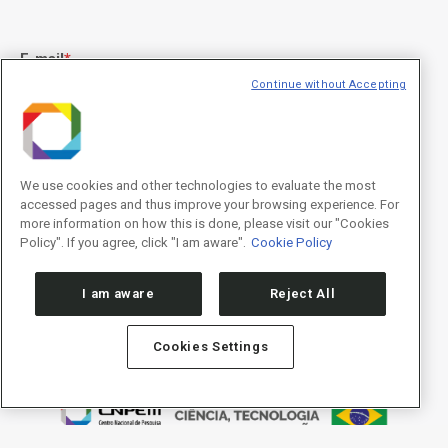
E-mail
*
Continue without Accepting
Declaração de consentimento
*
Concordo com os termos de uso descritos na
Política de
We use cookies and other technologies to evaluate the most
Privacidade
/I agree to the terms of use described in the
Privacy
accessed pages and thus improve your browsing experience. For
Policy
.
more information on how this is done, please visit our "Cookies
Policy". If you agree, click "I am aware".
Cookie Policy
I am aware
Reject All
Cookies Settings