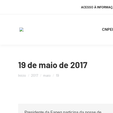
ACESSO À INFORMA
CNPE
19 de maio de 2017
Você está aqui:
Início
2017
maio
19
Presidente da Fapeg participa da posse de