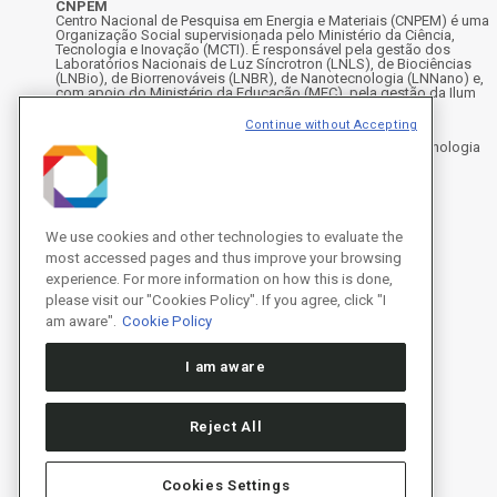
CNPEM
Centro Nacional de Pesquisa em Energia e Materiais (CNPEM) é uma
Organização Social supervisionada pelo Ministério da Ciência,
Tecnologia e Inovação (MCTI). É responsável pela gestão dos
Laboratórios Nacionais de Luz Síncrotron (LNLS), de Biociências
(LNBio), de Biorrenováveis (LNBR), de Nanotecnologia (LNNano) e,
com apoio do Ministério da Educação (MEC), pela gestão da Ilum
Escola de Ciência.
Continue without Accepting
Endereço
Rua Giuseppe Máximo Scolfaro, 10.000 - Polo II de Alta Tecnologia
de Campinas - Campinas/SP, Brasil
CEP 13083-100, Campinas - SP - Telefone: +55 19 3512-1000
Instagram
X
Facebook
Youtube
LinkedIn
We use cookies and other technologies to evaluate the
most accessed pages and thus improve your browsing
experience. For more information on how this is done,
please visit our "Cookies Policy". If you agree, click "I
am aware".
Cookie Policy
I am aware
Reject All
Cookies Settings