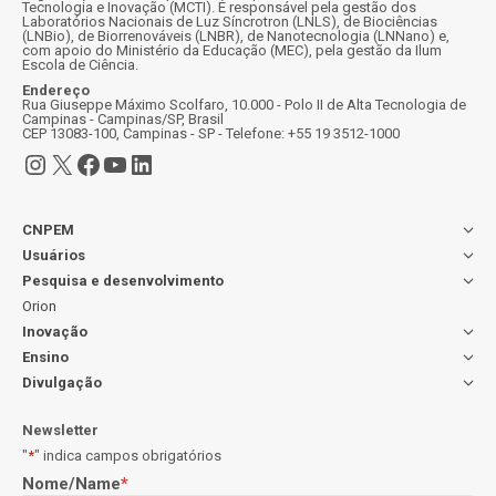
Tecnologia e Inovação (MCTI). É responsável pela gestão dos
Laboratórios Nacionais de Luz Síncrotron (LNLS), de Biociências
(LNBio), de Biorrenováveis (LNBR), de Nanotecnologia (LNNano) e,
com apoio do Ministério da Educação (MEC), pela gestão da Ilum
Escola de Ciência.
Endereço
Rua Giuseppe Máximo Scolfaro, 10.000 - Polo II de Alta Tecnologia de
Campinas - Campinas/SP, Brasil
CEP 13083-100, Campinas - SP - Telefone: +55 19 3512-1000
Instagram
X
Facebook
Youtube
LinkedIn
CNPEM
Usuários
Pesquisa e desenvolvimento
Orion
Inovação
Ensino
Divulgação
Newsletter
"
*
" indica campos obrigatórios
Nome/Name
*