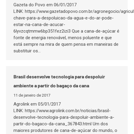
Gazeta do Povo em 06/01/2017
LINK: https://www.gazetadopovo.com.br/agronegocio/agricul
chave-para-a-despoluicao-da-agua-e-do-ar-pode-
estar-na-cana-de-acucar-
6lyvzcqtmmw6bp351fez2izi3 Que a cana-de-açúcar é
fonte de energia renovável, menos poluente e que
está sempre na mira de quem pensa em maneiras de
substituir os…
Brasil desenvolve tecnologia para despoluir
ambiente a partir do bagaço da cana
11 de janeiro de 2017
Agrolink em 05/01/2017
LINK: https://www.agrolink.com.br/noticias/brasil-
desenvolve-tecnologia-para-despoluir-ambiente-a-
partir-do-bagaco-da-cana_367843.html Um dos
maiores produtores de cana-de-açúcar do mundo, o