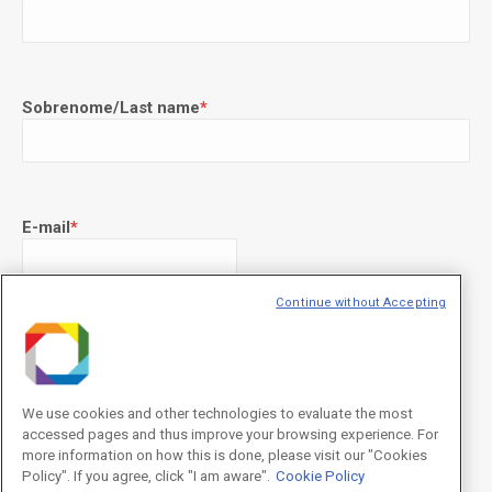
Sobrenome/Last name
*
E-mail
*
Continue without Accepting
Declaração de consentimento
*
Concordo com os termos de uso descritos na
Política de
Privacidade
/I agree to the terms of use described in the
Privacy
Policy
.
We use cookies and other technologies to evaluate the most
accessed pages and thus improve your browsing experience. For
more information on how this is done, please visit our "Cookies
Policy". If you agree, click "I am aware".
Cookie Policy