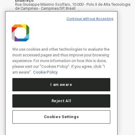
Endereço
Rua Giuseppe Máximo Scolfaro, 10.000 - Polo II de Alta Tecnologia
de Campinas - Campinas/SP, Brasil
CEP 13083-100, Campinas - SP - Telefone: +55 19 3512-1000
Instagram
X
Facebook
Youtube
LinkedIn
Continue without Accepting
We use cookies and other technologies to evaluate the
most accessed pages and thus improve your browsing
experience. For more information on how this is done,
please visit our "Cookies Policy". If you agree, click "I
am aware".
Cookie Policy
I am aware
Reject All
Cookies Settings