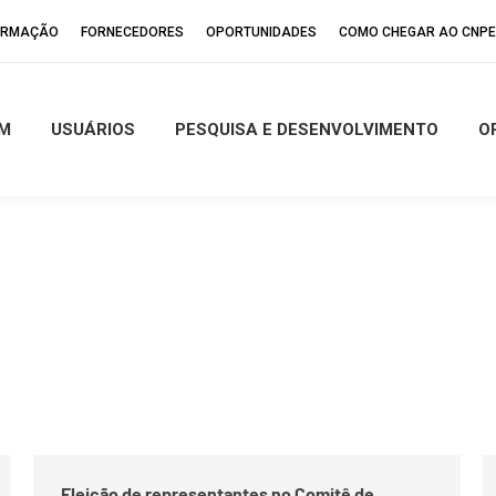
FORMAÇÃO
FORNECEDORES
OPORTUNIDADES
COMO CHEGAR AO CNP
M
USUÁRIOS
PESQUISA E DESENVOLVIMENTO
O
Eleição de representantes no Comitê de