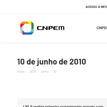
ACESSO À IN
CNPE
10 de junho de 2010
Você está aqui:
Início
2010
junho
10
LNLS realiza primeiro experimento remoto com