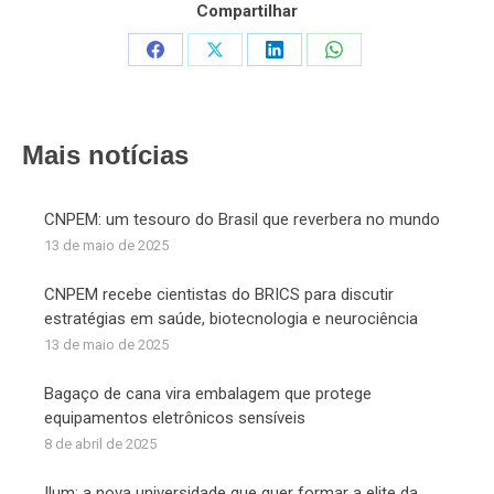
Compartilhar
Share
Share
Share
Share
on
on
on
on
Facebook
X
LinkedIn
WhatsApp
Mais notícias
CNPEM: um tesouro do Brasil que reverbera no mundo
13 de maio de 2025
CNPEM recebe cientistas do BRICS para discutir
estratégias em saúde, biotecnologia e neurociência
13 de maio de 2025
Bagaço de cana vira embalagem que protege
equipamentos eletrônicos sensíveis
8 de abril de 2025
Ilum: a nova universidade que quer formar a elite da