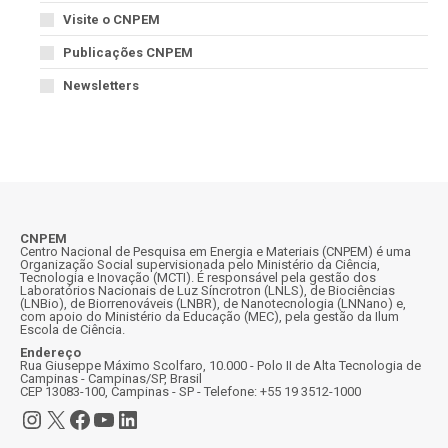
Visite o CNPEM
Publicações CNPEM
Newsletters
CNPEM
Centro Nacional de Pesquisa em Energia e Materiais (CNPEM) é uma
Organização Social supervisionada pelo Ministério da Ciência,
Tecnologia e Inovação (MCTI). É responsável pela gestão dos
Laboratórios Nacionais de Luz Síncrotron (LNLS), de Biociências
(LNBio), de Biorrenováveis (LNBR), de Nanotecnologia (LNNano) e,
com apoio do Ministério da Educação (MEC), pela gestão da Ilum
Escola de Ciência.
Endereço
Rua Giuseppe Máximo Scolfaro, 10.000 - Polo II de Alta Tecnologia de
Campinas - Campinas/SP, Brasil
CEP 13083-100, Campinas - SP - Telefone: +55 19 3512-1000
Instagram
X
Facebook
Youtube
LinkedIn