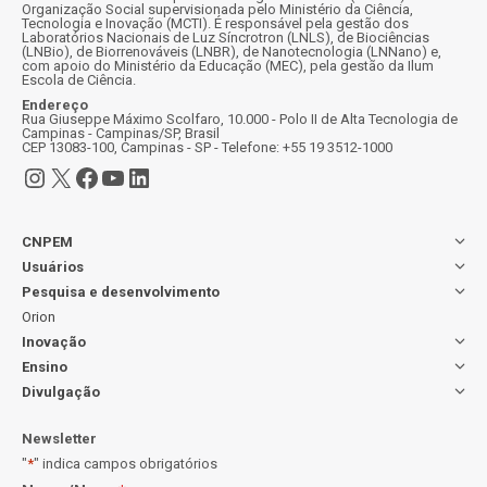
Organização Social supervisionada pelo Ministério da Ciência,
Tecnologia e Inovação (MCTI). É responsável pela gestão dos
Laboratórios Nacionais de Luz Síncrotron (LNLS), de Biociências
(LNBio), de Biorrenováveis (LNBR), de Nanotecnologia (LNNano) e,
com apoio do Ministério da Educação (MEC), pela gestão da Ilum
Escola de Ciência.
Endereço
Rua Giuseppe Máximo Scolfaro, 10.000 - Polo II de Alta Tecnologia de
Campinas - Campinas/SP, Brasil
CEP 13083-100, Campinas - SP - Telefone: +55 19 3512-1000
Instagram
X
Facebook
Youtube
LinkedIn
CNPEM
Usuários
Pesquisa e desenvolvimento
Orion
Inovação
Ensino
Divulgação
Newsletter
"
*
" indica campos obrigatórios