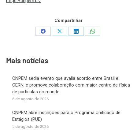
https://cnpem.br/
Compartilhar
Share
Share
Share
Share
on
on
on
on
Facebook
X
LinkedIn
WhatsApp
Mais notícias
CNPEM sedia evento que avalia acordo entre Brasil e
CERN, e promove colaboração com maior centro de física
de partículas do mundo
6 de agosto de 2026
CNPEM abre inscrições para o Programa Unificado de
Estágios (PUE)
5 de agosto de 2026