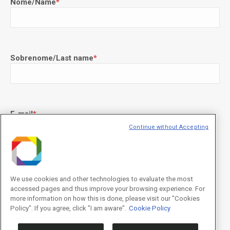
Nome/Name
*
Sobrenome/Last name
*
E-mail
*
Continue without Accepting
Declaração de consentimento
*
Concordo com os termos de uso descritos na
Política de
We use cookies and other technologies to evaluate the most
Privacidade
/I agree to the terms of use described in the
Privacy
accessed pages and thus improve your browsing experience. For
Policy
.
more information on how this is done, please visit our "Cookies
Policy". If you agree, click "I am aware".
Cookie Policy