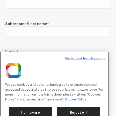
Sobrenome/Last name
*
E-mail
*
Continue without Accepting
Declaração de consentimento
*
Concordo com os termos de uso descritos na
Política de
We use cookies and other technologies to evaluate the most
Privacidade
/I agree to the terms of use described in the
Privacy
accessed pages and thus improve your browsing experience. For
Policy
.
more information on how this is done, please visit our "Cookies
Policy". If you agree, click "I am aware".
Cookie Policy
I am aware
Reject All