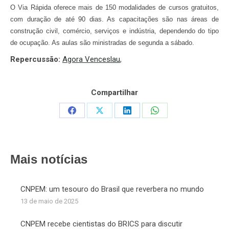
O Via Rápida oferece mais de 150 modalidades de cursos gratuitos,
com duração de até 90 dias. As capacitações são nas áreas de
construção civil, comércio, serviços e indústria, dependendo do tipo
de ocupação. As aulas são ministradas de segunda a sábado.
Repercussão:
Agora Venceslau
,
Compartilhar
Share
Share
Share
Share
on
on
on
on
Facebook
X
LinkedIn
WhatsApp
Mais notícias
CNPEM: um tesouro do Brasil que reverbera no mundo
13 de maio de 2025
CNPEM recebe cientistas do BRICS para discutir