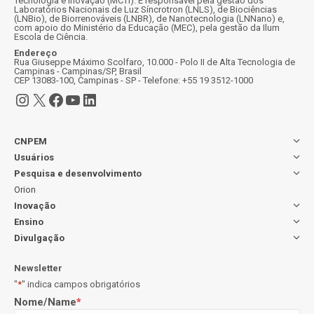
Tecnologia e Inovação (MCTI). É responsável pela gestão dos
Laboratórios Nacionais de Luz Síncrotron (LNLS), de Biociências
(LNBio), de Biorrenováveis (LNBR), de Nanotecnologia (LNNano) e,
com apoio do Ministério da Educação (MEC), pela gestão da Ilum
Escola de Ciência.
Endereço
Rua Giuseppe Máximo Scolfaro, 10.000 - Polo II de Alta Tecnologia de
Campinas - Campinas/SP, Brasil
CEP 13083-100, Campinas - SP - Telefone: +55 19 3512-1000
Instagram
X
Facebook
Youtube
LinkedIn
CNPEM
Usuários
Pesquisa e desenvolvimento
Orion
Inovação
Ensino
Divulgação
Newsletter
"
*
" indica campos obrigatórios
Nome/Name
*