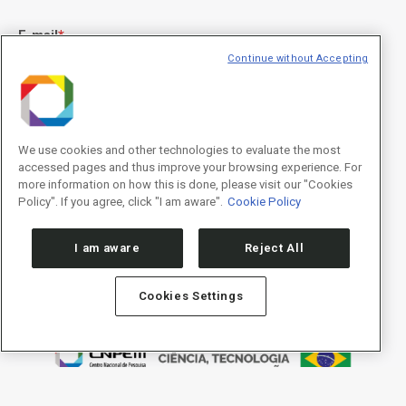
E-mail
*
Continue without Accepting
Declaração de consentimento
*
Concordo com os termos de uso descritos na
Política de
We use cookies and other technologies to evaluate the most
Privacidade
/I agree to the terms of use described in the
Privacy
accessed pages and thus improve your browsing experience. For
Policy
.
more information on how this is done, please visit our "Cookies
Policy". If you agree, click "I am aware".
Cookie Policy
I am aware
Reject All
Cookies Settings
Política de Privacidade/Privacy Policy