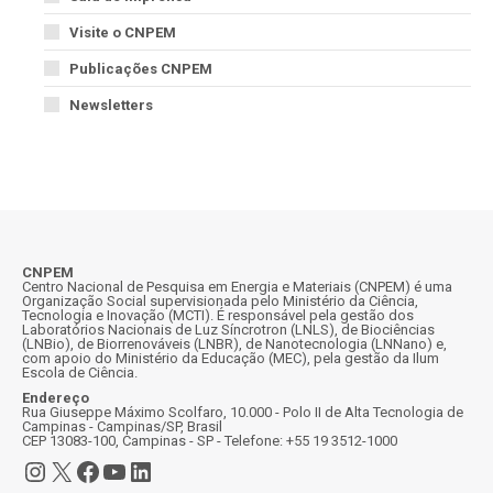
Visite o CNPEM
Publicações CNPEM
Newsletters
CNPEM
Centro Nacional de Pesquisa em Energia e Materiais (CNPEM) é uma
Organização Social supervisionada pelo Ministério da Ciência,
Tecnologia e Inovação (MCTI). É responsável pela gestão dos
Laboratórios Nacionais de Luz Síncrotron (LNLS), de Biociências
(LNBio), de Biorrenováveis (LNBR), de Nanotecnologia (LNNano) e,
com apoio do Ministério da Educação (MEC), pela gestão da Ilum
Escola de Ciência.
Endereço
Rua Giuseppe Máximo Scolfaro, 10.000 - Polo II de Alta Tecnologia de
Campinas - Campinas/SP, Brasil
CEP 13083-100, Campinas - SP - Telefone: +55 19 3512-1000
Instagram
X
Facebook
Youtube
LinkedIn