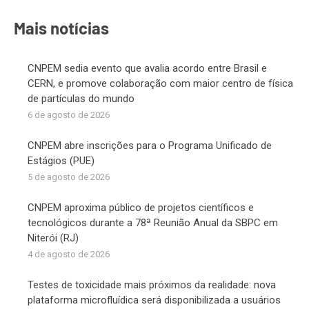
Facebook
X
LinkedIn
WhatsApp
Mais notícias
CNPEM sedia evento que avalia acordo entre Brasil e
CERN, e promove colaboração com maior centro de física
de partículas do mundo
6 de agosto de 2026
CNPEM abre inscrições para o Programa Unificado de
Estágios (PUE)
5 de agosto de 2026
CNPEM aproxima público de projetos científicos e
tecnológicos durante a 78ª Reunião Anual da SBPC em
Niterói (RJ)
4 de agosto de 2026
Testes de toxicidade mais próximos da realidade: nova
plataforma microfluídica será disponibilizada a usuários