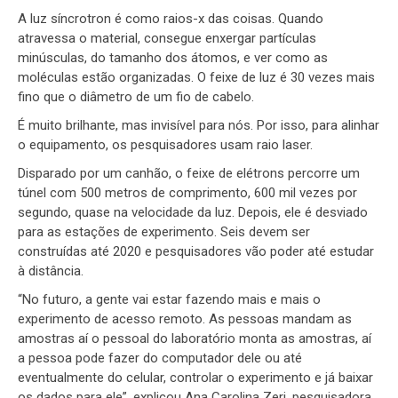
A luz síncrotron é como raios-x das coisas. Quando
atravessa o material, consegue enxergar partículas
minúsculas, do tamanho dos átomos, e ver como as
moléculas estão organizadas. O feixe de luz é 30 vezes mais
fino que o diâmetro de um fio de cabelo.
É muito brilhante, mas invisível para nós. Por isso, para alinhar
o equipamento, os pesquisadores usam raio laser.
Disparado por um canhão, o feixe de elétrons percorre um
túnel com 500 metros de comprimento, 600 mil vezes por
segundo, quase na velocidade da luz. Depois, ele é desviado
para as estações de experimento. Seis devem ser
construídas até 2020 e pesquisadores vão poder até estudar
à distância.
“No futuro, a gente vai estar fazendo mais e mais o
experimento de acesso remoto. As pessoas mandam as
amostras aí o pessoal do laboratório monta as amostras, aí
a pessoa pode fazer do computador dele ou até
eventualmente do celular, controlar o experimento e já baixar
os dados para ele”, explicou Ana Carolina Zeri, pesquisadora