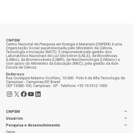
CNPEM
Centro Nacional de Pesquisa em Energia e Materiais (CNPEM) é uma
Organização Social supervisionada pelo Ministério da Ciência,
Tecnologia e Inovação (MCTI). É responsável pela gestão dos
Laboratórios Nacionais de Luz Síncrotron (LNLS), de Biociências
(LNBio), de Biorrenováveis (LNBR), de Nanotecnologia (LNNano) e,
com apoio do Ministério da Educação (MEC), pela gestão da Ilum
Escola de Ciência.
Endereço
Rua Giuseppe Máximo Scolfaro, 10.000 - Polo II de Alta Tecnologia de
Campinas - Campinas/SP, Brasil
CEP 13083-100, Campinas - SP - Telefone: +55 19 3512-1000
Instagram
X
Facebook
Youtube
LinkedIn
CNPEM
Usuários
Pesquisa e desenvolvimento
Orion