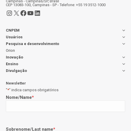
Campinas - Campinas/SP, Brasil
CEP 13083-100, Campinas - SP - Telefone: +55 19 3512-1000
Instagram
X
Facebook
Youtube
LinkedIn
CNPEM
Usuários
Pesquisa e desenvolvimento
Orion
Inovação
Ensino
Divulgação
Newsletter
"
*
" indica campos obrigatórios
Nome/Name
*
Sobrenome/Last name
*