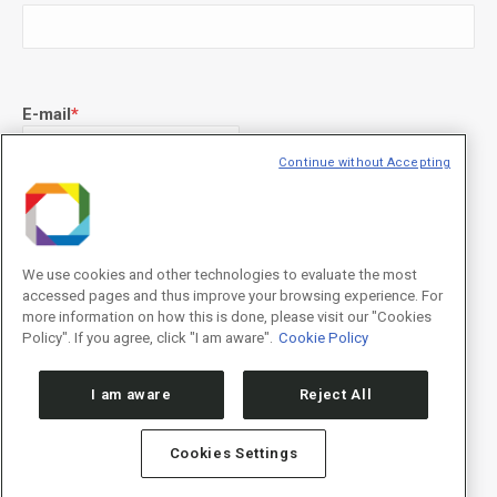
E-mail
*
Continue without Accepting
Declaração de consentimento
*
Concordo com os termos de uso descritos na
Política de
Privacidade
/I agree to the terms of use described in the
Privacy
We use cookies and other technologies to evaluate the most
Policy
.
accessed pages and thus improve your browsing experience. For
more information on how this is done, please visit our "Cookies
Policy". If you agree, click "I am aware".
Cookie Policy
I am aware
Reject All
Cookies Settings