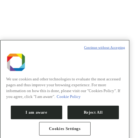
t
T
Continue without Accepting
We use cookies and other technologies to evaluate the most accessed
pages and thus improve your browsing experience. For more
information on how this is done, please visit our "Cookies Policy". If
you agree, click "I am aware".
Cookie Policy
I am aware
Reject All
Cookies Settings