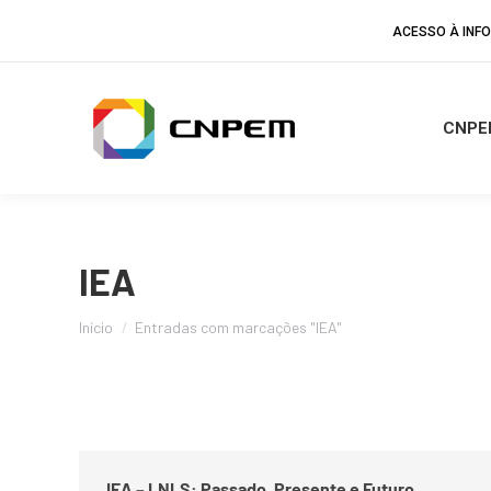
ACESSO À IN
CNPE
IEA
Você está aqui:
Início
Entradas com marcações "IEA"
IEA – LNLS: Passado, Presente e Futuro