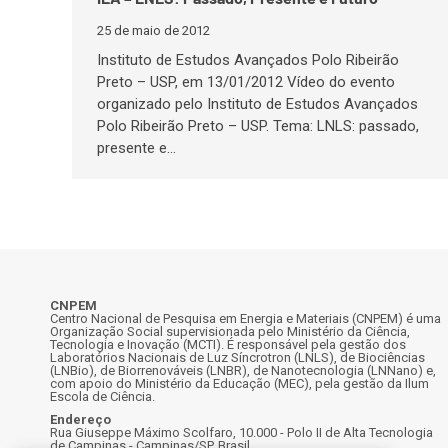
25 de maio de 2012
Instituto de Estudos Avançados Polo Ribeirão
Preto – USP, em 13/01/2012 Vídeo do evento
organizado pelo Instituto de Estudos Avançados
Polo Ribeirão Preto – USP. Tema: LNLS: passado,
presente e…
CNPEM
Centro Nacional de Pesquisa em Energia e Materiais (CNPEM) é uma
Organização Social supervisionada pelo Ministério da Ciência,
Tecnologia e Inovação (MCTI). É responsável pela gestão dos
Laboratórios Nacionais de Luz Síncrotron (LNLS), de Biociências
(LNBio), de Biorrenováveis (LNBR), de Nanotecnologia (LNNano) e,
com apoio do Ministério da Educação (MEC), pela gestão da Ilum
Escola de Ciência.
Endereço
Rua Giuseppe Máximo Scolfaro, 10.000 - Polo II de Alta Tecnologia
de Campinas - Campinas/SP, Brasil