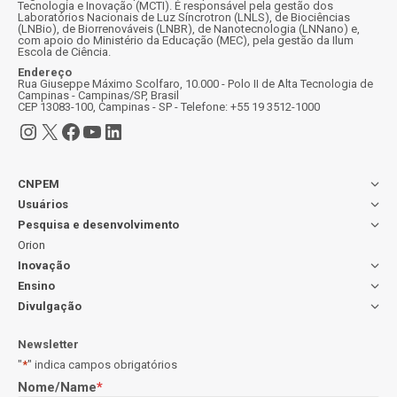
Tecnologia e Inovação (MCTI). É responsável pela gestão dos
Laboratórios Nacionais de Luz Síncrotron (LNLS), de Biociências
(LNBio), de Biorrenováveis (LNBR), de Nanotecnologia (LNNano) e,
com apoio do Ministério da Educação (MEC), pela gestão da Ilum
Escola de Ciência.
Endereço
Rua Giuseppe Máximo Scolfaro, 10.000 - Polo II de Alta Tecnologia de
Campinas - Campinas/SP, Brasil
CEP 13083-100, Campinas - SP - Telefone: +55 19 3512-1000
Instagram
X
Facebook
Youtube
LinkedIn
CNPEM
Usuários
Pesquisa e desenvolvimento
Orion
Inovação
Ensino
Divulgação
Newsletter
"
*
" indica campos obrigatórios
Nome/Name
*