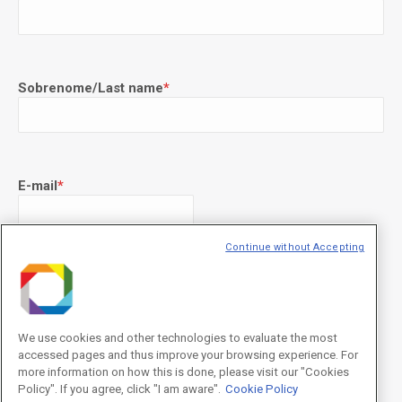
Sobrenome/Last name
*
E-mail
*
Continue without Accepting
Declaração de consentimento
*
Concordo com os termos de uso descritos na
Política de
Privacidade
/I agree to the terms of use described in the
Privacy
Policy
.
We use cookies and other technologies to evaluate the most
accessed pages and thus improve your browsing experience. For
more information on how this is done, please visit our "Cookies
Policy". If you agree, click "I am aware".
Cookie Policy