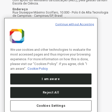
com apoio do Ministério da Educação (MEC), pela gestão da Ilum
Escola de Ciência.
Endereço
Rua Giuseppe Máximo Scolfaro, 10.000 - Polo II de Alta Tecnologia
de Campinas - Campinas/SP, Brasil
CEP 13083-100, Campinas - SP - Telefone: +55 19 3512-1000
Instagram
X
Facebook
Youtube
LinkedIn
Continue without Accepting
We use cookies and other technologies to evaluate the
most accessed pages and thus improve your browsing
experience. For more information on how this is done,
please visit our "Cookies Policy". If you agree, click "I
am aware".
Cookie Policy
I am aware
Reject All
Cookies Settings