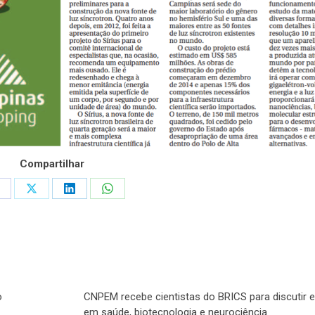
Compartilhar
hare
Share
Share
Share
n
on
on
on
acebook
X
LinkedIn
WhatsApp
o
CNPEM recebe cientistas do BRICS para discutir e
em saúde, biotecnologia e neurociência