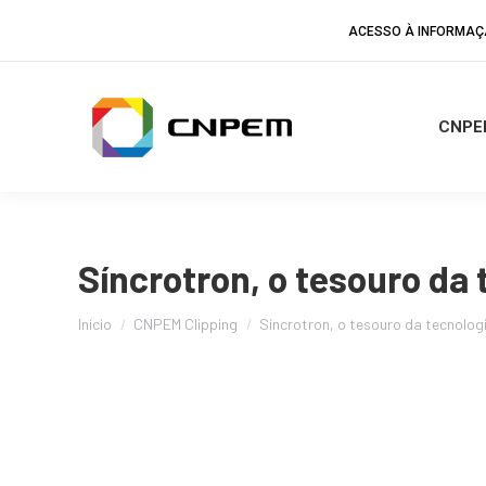
ACESSO À INFORMA
CNPE
Síncrotron, o tesouro da 
Você está aqui:
Início
CNPEM Clipping
Síncrotron, o tesouro da tecnolog