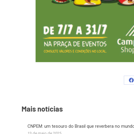
S
o
F
Mais notícias
CNPEM: um tesouro do Brasil que reverbera no mund
13 de maio de 2025