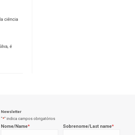
da ciência
lva, é
Newsletter
"
*
" indica campos obrigatórios
Nome/Name
*
Sobrenome/Last name
*