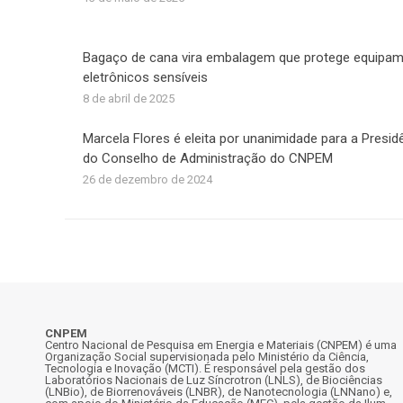
Bagaço de cana vira embalagem que protege equipa
eletrônicos sensíveis
8 de abril de 2025
Marcela Flores é eleita por unanimidade para a Presid
do Conselho de Administração do CNPEM
26 de dezembro de 2024
CNPEM
Centro Nacional de Pesquisa em Energia e Materiais (CNPEM) é uma
Organização Social supervisionada pelo Ministério da Ciência,
Tecnologia e Inovação (MCTI). É responsável pela gestão dos
Laboratórios Nacionais de Luz Síncrotron (LNLS), de Biociências
(LNBio), de Biorrenováveis (LNBR), de Nanotecnologia (LNNano) e,