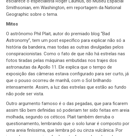
esclarece o especialista Roger Launius, do Museu Espacial
Smithsonian, em Washington, em reportagem da National
Geographic sobre o tema.
Mitos
O astrônomo Phil Plait, autor do premiado blog “Bad
Astronomy”, tem um post específico para explicar não só a
história da bandeira, mas todas as outras divulgadas pelos
conspiracionistas. Como o fato de que não há estrelas nas
fotos tiradas pelas máquinas embutidas nos trajes dos
astronautas da Apollo 11. Ele explica que o tempo de
exposição das câmeras estava configurado para ser curto, já
que o pouso ocorreu de manhã, com o Sol brilhando
intensamente. Assim, a luz das estrelas que estão ao fundo
não pode ser vista.
Outro argumento famoso é o das pegadas, que para ficarem
assim tão bem definidas só poderiam ter sido feitas em areia
molhada, segundo os céticos. Plait também derruba o
questionamento, lembrando que o solo lunar é composto por
uma areia finíssima, que lembra pó ou cinza vulcânica. Por