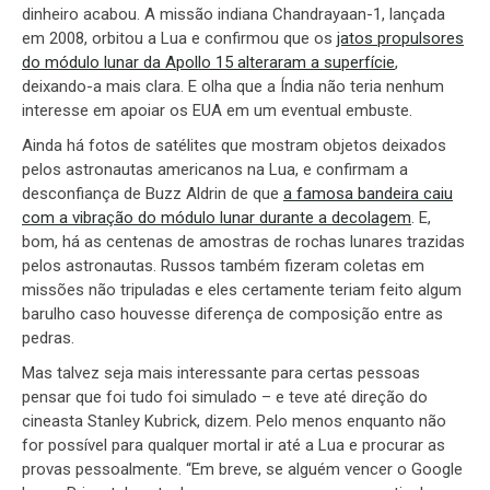
dinheiro acabou. A missão indiana Chandrayaan-1, lançada
em 2008, orbitou a Lua e confirmou que os
jatos propulsores
do módulo lunar da Apollo 15 alteraram a superfície
,
deixando-a mais clara. E olha que a Índia não teria nenhum
interesse em apoiar os EUA em um eventual embuste.
Ainda há fotos de satélites que mostram objetos deixados
pelos astronautas americanos na Lua, e confirmam a
desconfiança de Buzz Aldrin de que
a famosa bandeira caiu
com a vibração do módulo lunar durante a decolagem
. E,
bom, há as centenas de amostras de rochas lunares trazidas
pelos astronautas. Russos também fizeram coletas em
missões não tripuladas e eles certamente teriam feito algum
barulho caso houvesse diferença de composição entre as
pedras.
Mas talvez seja mais interessante para certas pessoas
pensar que foi tudo foi simulado – e teve até direção do
cineasta Stanley Kubrick, dizem. Pelo menos enquanto não
for possível para qualquer mortal ir até a Lua e procurar as
provas pessoalmente. “Em breve, se alguém vencer o Google