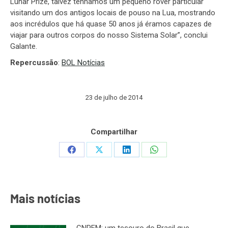
Lunar Prize, talvez tenhamos um pequeno rover particular
visitando um dos antigos locais de pouso na Lua, mostrando
aos incrédulos que há quase 50 anos já éramos capazes de
viajar para outros corpos do nosso Sistema Solar”, conclui
Galante.
Repercussão
:
BOL Notícias
23 de julho de 2014
Compartilhar
Share
Share
Share
Share
on
on
on
on
Facebook
X
LinkedIn
WhatsApp
Mais notícias