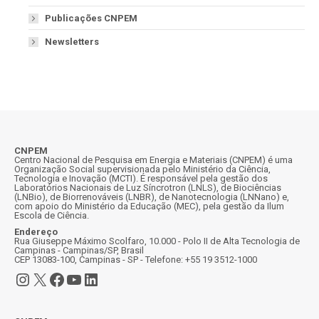
Publicações CNPEM
Newsletters
CNPEM
Centro Nacional de Pesquisa em Energia e Materiais (CNPEM) é uma
Organização Social supervisionada pelo Ministério da Ciência,
Tecnologia e Inovação (MCTI). É responsável pela gestão dos
Laboratórios Nacionais de Luz Síncrotron (LNLS), de Biociências
(LNBio), de Biorrenováveis (LNBR), de Nanotecnologia (LNNano) e,
com apoio do Ministério da Educação (MEC), pela gestão da Ilum
Escola de Ciência.
Endereço
Rua Giuseppe Máximo Scolfaro, 10.000 - Polo II de Alta Tecnologia de
Campinas - Campinas/SP, Brasil
CEP 13083-100, Campinas - SP - Telefone: +55 19 3512-1000
Instagram
X
Facebook
Youtube
LinkedIn