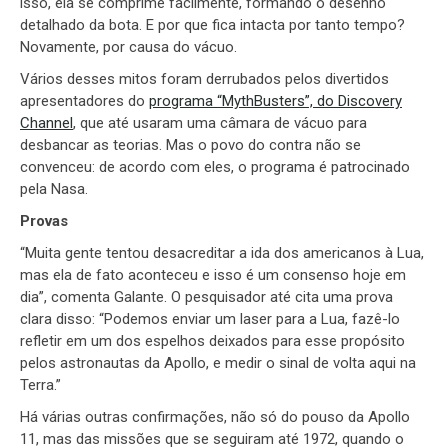
isso, ela se comprime facilmente, formando o desenho
detalhado da bota. E por que fica intacta por tanto tempo?
Novamente, por causa do vácuo.
Vários desses mitos foram derrubados pelos divertidos
apresentadores do
programa “MythBusters”, do Discovery
Channel
, que até usaram uma câmara de vácuo para
desbancar as teorias. Mas o povo do contra não se
convenceu: de acordo com eles, o programa é patrocinado
pela Nasa.
Provas
“Muita gente tentou desacreditar a ida dos americanos à Lua,
mas ela de fato aconteceu e isso é um consenso hoje em
dia”, comenta Galante. O pesquisador até cita uma prova
clara disso: “Podemos enviar um laser para a Lua, fazê-lo
refletir em um dos espelhos deixados para esse propósito
pelos astronautas da Apollo, e medir o sinal de volta aqui na
Terra.”
Há várias outras confirmações, não só do pouso da Apollo
11, mas das missões que se seguiram até 1972, quando o