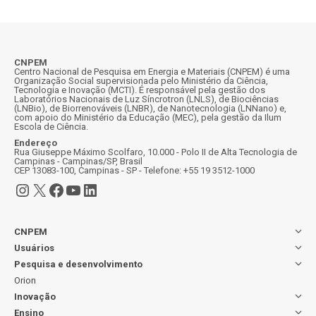
CNPEM
Centro Nacional de Pesquisa em Energia e Materiais (CNPEM) é uma
Organização Social supervisionada pelo Ministério da Ciência,
Tecnologia e Inovação (MCTI). É responsável pela gestão dos
Laboratórios Nacionais de Luz Síncrotron (LNLS), de Biociências
(LNBio), de Biorrenováveis (LNBR), de Nanotecnologia (LNNano) e,
com apoio do Ministério da Educação (MEC), pela gestão da Ilum
Escola de Ciência.
Endereço
Rua Giuseppe Máximo Scolfaro, 10.000 - Polo II de Alta Tecnologia de
Campinas - Campinas/SP, Brasil
CEP 13083-100, Campinas - SP - Telefone: +55 19 3512-1000
Instagram
X
Facebook
Youtube
LinkedIn
CNPEM
Usuários
Pesquisa e desenvolvimento
Orion
Inovação
Ensino