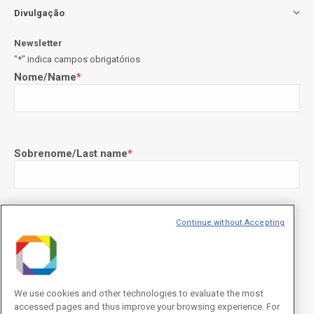
Divulgação
Newsletter
"
*
" indica campos obrigatórios
Nome/Name
*
Sobrenome/Last name
*
Continue without Accepting
E-mail
*
We use cookies and other technologies to evaluate the most
Declaração de consentimento
*
accessed pages and thus improve your browsing experience. For