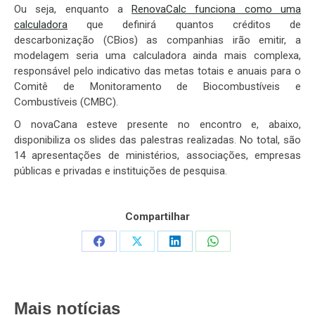
Ou seja, enquanto a
RenovaCalc funciona como uma
calculadora
que definirá quantos créditos de
descarbonização (CBios) as companhias irão emitir, a
modelagem seria uma calculadora ainda mais complexa,
responsável pelo indicativo das metas totais e anuais para o
Comitê de Monitoramento de Biocombustíveis e
Combustíveis (CMBC).
O novaCana esteve presente no encontro e, abaixo,
disponibiliza os slides das palestras realizadas. No total, são
14 apresentações de ministérios, associações, empresas
públicas e privadas e instituições de pesquisa.
Compartilhar
Share
Share
Share
Share
on
on
on
on
Facebook
X
LinkedIn
WhatsApp
Mais notícias