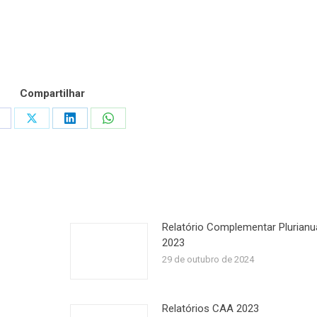
Compartilhar
hare
Share
Share
Share
n
on
on
on
acebook
X
LinkedIn
WhatsApp
Relatório Complementar Plurianu
2023
29 de outubro de 2024
Relatórios CAA 2023