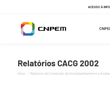
ACESSO À IN
CNPE
Relatórios CACG 2002
Você está aqui:
Início
Relatório da Comissão de Acompanhamento e Avalia