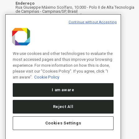
Endereço
Rua Giuseppe Máximo Scolfaro, 10.000 - Polo II de Alta Tecnologia
de Campinas - Campinas/SP, Brasil
CEP 13083-100, Campinas - SP - Telefone: +55 19 3512-1000
Instagram
X
Facebook
Youtube
LinkedIn
Continue without Accepting
We use cookies and other technologies to evaluate the
most accessed pages and thus improve your browsing
experience. For more information on how this is done,
please visit our "Cookies Policy". If you agree, click "I
am aware".
Cookie Policy
I am aware
Reject All
Cookies Settings