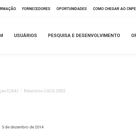
FORMAÇÃO
FORNECEDORES
OPORTUNIDADES
COMO CHEGAR AO CNP
M
USUÁRIOS
PESQUISA E DESENVOLVIMENTO
O
ção (CAA)
Relatórios CACG 2002
5 de dezembro de 2014