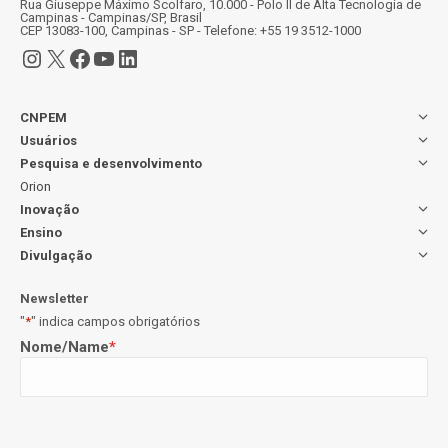
Rua Giuseppe Máximo Scolfaro, 10.000 - Polo II de Alta Tecnologia de
Campinas - Campinas/SP, Brasil
CEP 13083-100, Campinas - SP - Telefone: +55 19 3512-1000
Instagram
X
Facebook
Youtube
LinkedIn
CNPEM
Usuários
Pesquisa e desenvolvimento
Orion
Inovação
Ensino
Divulgação
Newsletter
"
*
" indica campos obrigatórios
Nome/Name
*