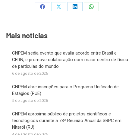
Share
Share
Share
Share
on
on
on
on
Facebook
X
LinkedIn
WhatsApp
Mais notícias
CNPEM sedia evento que avalia acordo entre Brasil e
CERN, e promove colaboração com maior centro de física
de partículas do mundo
6 de agosto de 2026
CNPEM abre inscrições para o Programa Unificado de
Estágios (PUE)
5 de agosto de 2026
CNPEM aproxima público de projetos científicos e
tecnológicos durante a 78ª Reunião Anual da SBPC em
Niterói (RJ)
4 de agosto de 2026