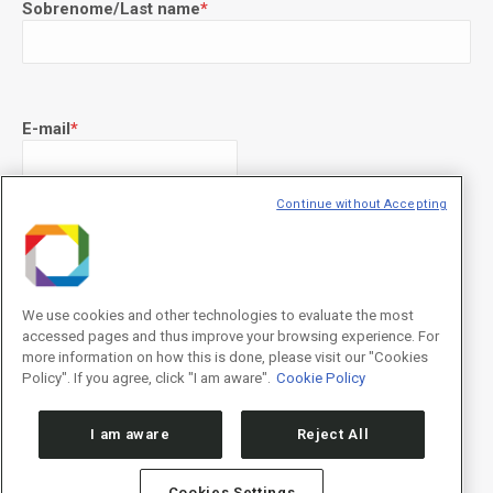
Sobrenome/Last name
*
E-mail
*
Continue without Accepting
Declaração de consentimento
*
Concordo com os termos de uso descritos na
Política de
Privacidade
/I agree to the terms of use described in the
Privacy
Policy
.
We use cookies and other technologies to evaluate the most
accessed pages and thus improve your browsing experience. For
more information on how this is done, please visit our "Cookies
Policy". If you agree, click "I am aware".
Cookie Policy
I am aware
Reject All
Cookies Settings