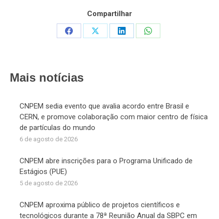
Compartilhar
Share
Share
Share
Share
on
on
on
on
Facebook
X
LinkedIn
WhatsApp
Mais notícias
CNPEM sedia evento que avalia acordo entre Brasil e
CERN, e promove colaboração com maior centro de física
de partículas do mundo
6 de agosto de 2026
CNPEM abre inscrições para o Programa Unificado de
Estágios (PUE)
5 de agosto de 2026
CNPEM aproxima público de projetos científicos e
tecnológicos durante a 78ª Reunião Anual da SBPC em