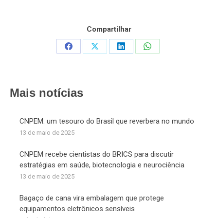
Compartilhar
Share
Share
Share
Share
on
on
on
on
Facebook
X
LinkedIn
WhatsApp
Mais notícias
CNPEM: um tesouro do Brasil que reverbera no mundo
13 de maio de 2025
CNPEM recebe cientistas do BRICS para discutir
estratégias em saúde, biotecnologia e neurociência
13 de maio de 2025
Bagaço de cana vira embalagem que protege
equipamentos eletrônicos sensíveis