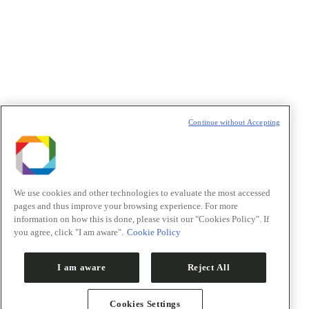
Política de Privacidade/Privacy Policy
t
T
Continue without Accepting
We use cookies and other technologies to evaluate the most accessed
pages and thus improve your browsing experience. For more
information on how this is done, please visit our "Cookies Policy". If
you agree, click "I am aware".
Cookie Policy
I am aware
Reject All
Cookies Settings