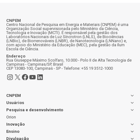
CNPEM
Centro Nacional de Pesquisa em Energia e Materiais (CNPEM) é uma
Organização Social supervisionada pelo Ministério da Ciência,
Tecnologia e Inovação (MCTI). É responsável pela gestão dos
Laboratórios Nacionais de Luz Síncrotron (LNLS), de Biociências
(LNBio), de Biorrenováveis (LNBR), de Nanotecnologia (LNNano) e,
com apoio do Ministério da Educação (MEC), pela gestão da Ilum
Escola de Ciência.
Endereço
Rua Giuseppe Máximo Scolfaro, 10.000 - Polo II de Alta Tecnologia de
Campinas - Campinas/SP, Brasil
CEP 13083-100, Campinas - SP - Telefone: +55 19 3512-1000
Instagram
X
Facebook
Youtube
LinkedIn
CNPEM
Usuários
Pesquisa e desenvolvimento
Orion
Inovação
Ensino
Divulgação