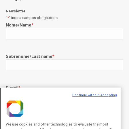
Newsletter
"
*
" indica campos obrigatórios
Nome/Name
*
Sobrenome/Last name
*
E-mail
*
Continue without Accepting
Declaração de consentimento
*
Concordo com os termos de uso descritos na
Política de
We use cookies and other technologies to evaluate the most
Privacidade
/I agree to the terms of use described in the
Privacy