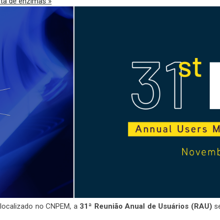
rta de enzimas
»
, localizado no CNPEM, a
31ª Reunião Anual de Usuários (RAU)
se