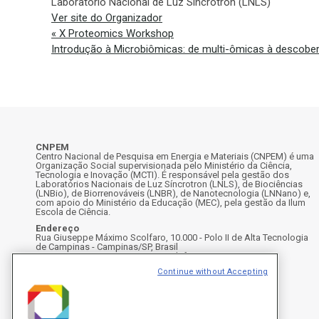
Laboratório Nacional de Luz Síncrotron (LNLS)
Ver site do Organizador
«
X Proteomics Workshop
Introdução à Microbiômicas: de multi-ômicas à descobe
CNPEM
Centro Nacional de Pesquisa em Energia e Materiais (CNPEM) é uma
Organização Social supervisionada pelo Ministério da Ciência,
Tecnologia e Inovação (MCTI). É responsável pela gestão dos
Laboratórios Nacionais de Luz Síncrotron (LNLS), de Biociências
(LNBio), de Biorrenováveis (LNBR), de Nanotecnologia (LNNano) e,
com apoio do Ministério da Educação (MEC), pela gestão da Ilum
Escola de Ciência.
Endereço
Rua Giuseppe Máximo Scolfaro, 10.000 - Polo II de Alta Tecnologia
de Campinas - Campinas/SP, Brasil
CEP 13083-100, Campinas - SP - Telefone: +55 19 3512-1000
Instagram
X
Facebook
Youtube
LinkedIn
Continue without Accepting