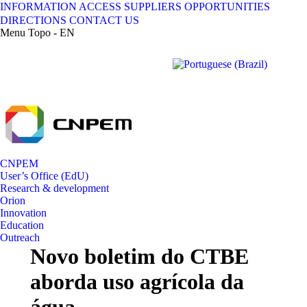
INFORMATION ACCESS
SUPPLIERS
OPPORTUNITIES
DIRECTIONS
CONTACT US
Menu Topo - EN
Facebook
X
Instagram
YouTube
Linkedin
BUSCAR/SEARCH
page
page
page
page
page
opens
opens
opens
opens
opens
in
in
in
in
in
new
new
new
new
new
window
window
window
window
window
CNPEM
User’s Office (EdU)
Research & development
Orion
Innovation
Education
Outreach
Novo boletim do CTBE
aborda uso agrícola da
água