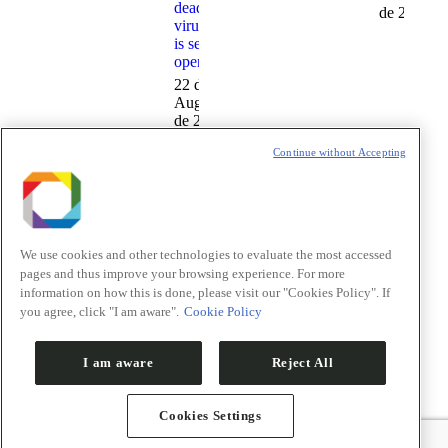
deadliest
de 2024
viruses
is set to
open
22 de
August
de 2024
Continue without Accepting
We use cookies and other technologies to evaluate the most accessed
pages and thus improve your browsing experience. For more
Instagram
X
information on how this is done, please visit our "Cookies Policy". If
you agree, click "I am aware".
Cookie Policy
Facebook
YouTube
LinkedIn
I am aware
Reject All
Cookies Settings