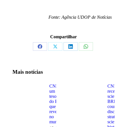
Fonte: Agência UDOP de Notícias
Compartilhar
Share
Share
Share
Share
on
on
on
on
Facebook
X
LinkedIn
WhatsApp
Mais notícias
CNPEM:
CNPEM
um
receives
tesouro
scientists 
do Brasil
BRICS
que
countries t
reverbera
discuss
no
strategies i
mundo
science,
biotechno