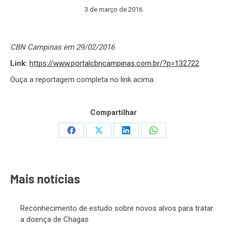
3 de março de 2016
CBN Campinas em 29/02/2016
Link:
https://www.portalcbncampinas.com.br/?p=132722
Ouça a reportagem completa no link acima.
Compartilhar
Share
Share
Share
Share
on
on
on
on
Facebook
X
LinkedIn
WhatsApp
Mais notícias
Reconhecimento de estudo sobre novos alvos para tratar
a doença de Chagas