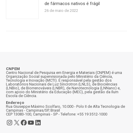
de fármacos nativos é frágil
26 de maio de 2022
CNPEM
Centro Nacional de Pesquisa em Energia e Materiais (CNPEM) é uma
Organização Social supervisionada pelo Ministério da Ciência,
Tecnologia e Inovação (MCTI). É responsável pela gestão dos
Laboratórios Nacionais de Luz Síncrotron (LNLS), de Biociências
(LNBio), de Biorrenováveis (LNBR), de Nanotecnologia (LNNano) e,
com apoio do Ministério da Educação (MEC), pela gestão da Ilum
Escola de Ciência.
Endereço
Rua Giuseppe Máximo Scolfaro, 10.000 - Polo II de Alta Tecnologia de
Campinas - Campinas/SP, Brasil
CEP 13083-100, Campinas - SP - Telefone: +55 19 3512-1000
Instagram
X
Facebook
Youtube
LinkedIn