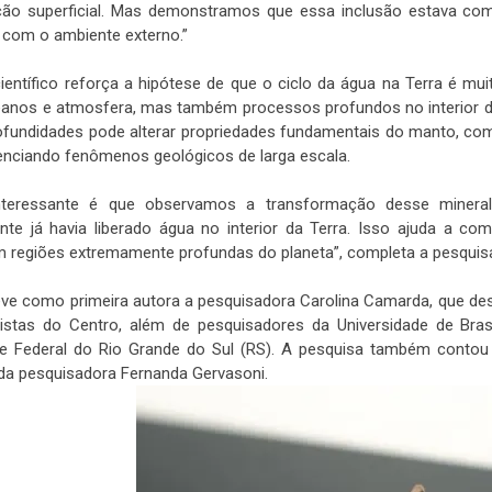
ão superficial. Mas demonstramos que essa inclusão estava com
 com o ambiente externo.”
ientífico reforça a hipótese de que o ciclo da água na Terra é m
anos e atmosfera, mas também processos profundos no interior do 
ofundidades pode alterar propriedades fundamentais do manto, c
luenciando fenômenos geológicos de larga escala.
nteressante é que observamos a transformação desse mineral 
nte já havia liberado água no interior da Terra. Isso ajuda a c
 regiões extremamente profundas do planeta”, completa a pesquis
eve como primeira autora a pesquisadora Carolina Camarda, que d
tistas do Centro, além de pesquisadores da Universidade de Brasí
de Federal do Rio Grande do Sul (RS). A pesquisa também contou
da pesquisadora Fernanda Gervasoni.