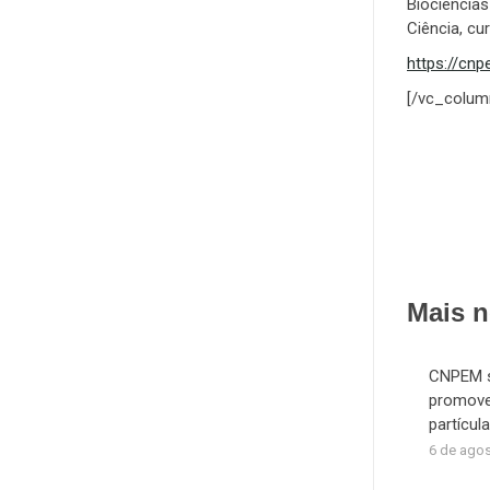
Biociência
Ciência, cu
https://cnp
[/vc_colum
Mais n
CNPEM se
promove
partícu
6 de ago