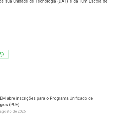
de sua unidade de Tecnologia (DAT) e da Ilum Escola de
Share
on
In
WhatsApp
M abre inscrições para o Programa Unificado de
gios (PUE)
 agosto de 2026