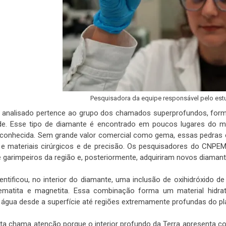
Pesquisadora da equipe responsável pelo estu
 analisado pertence ao grupo dos chamados superprofundos, form
de. Esse tipo de diamante é encontrado em poucos lugares do mu
 conhecida. Sem grande valor comercial como gema, essas pedras
as e materiais cirúrgicos e de precisão. Os pesquisadores do CNPE
garimpeiros da região e, posteriormente, adquiriram novos diamante
dentificou, no interior do diamante, uma inclusão de oxihidróxido
hematita e magnetita. Essa combinação forma um material hidr
 água desde a superfície até regiões extremamente profundas do pl
ta chama atenção porque o interior profundo da Terra apresenta c