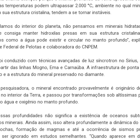
as temperaturas podem ultrapassar 2.000 °C, ambiente no qual mi
m sua estrutura cristalina, tendem a se tornar instáveis.
lamos do interior do planeta, não pensamos em minerais hidrata
e consiga manter hidroxilas presas em sua estrutura cristal
s como a água pode existir e circular no manto profundo”, expl
de Federal de Pelotas e colaboradora do CNPEM.
oi conduzido com técnicas avançadas de luz síncrotron no Sirius, 
artir das linhas Mogno, Ema e Carnaúba. A infraestrutura de ponta
 e a estrutura do mineral preservado no diamante.
pesquisadora, o mineral encontrado provavelmente é originário 
no interior da Terra, e passou por transformações sob altíssimas 
ado água e oxigênio no manto profundo.
ssas profundidades não significa a existência de oceanos subte
dos minerais. Ainda assim, isso altera profundamente a dinâmica do
ochas, formação de magmas e até a ocorrência de sismos prof
 ser ignorado em estudos semelhantes. “Quando aparece em di