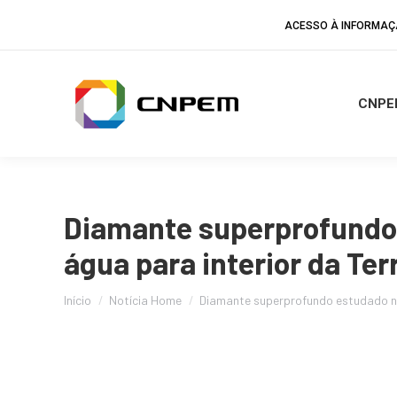
ACESSO À INFORMA
CNPE
Diamante superprofundo 
água para interior da Ter
Você está aqui:
Início
Notícia Home
Diamante superprofundo estudado