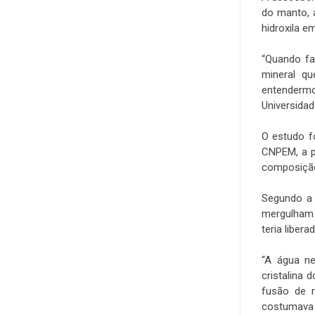
do manto, 
hidroxila e
.
“Quando fa
mineral qu
entendermo
Universida
.
O estudo f
CNPEM, a p
composição
.
Segundo a 
mergulham 
teria liber
.
“A água ne
cristalina 
fusão de r
costumava