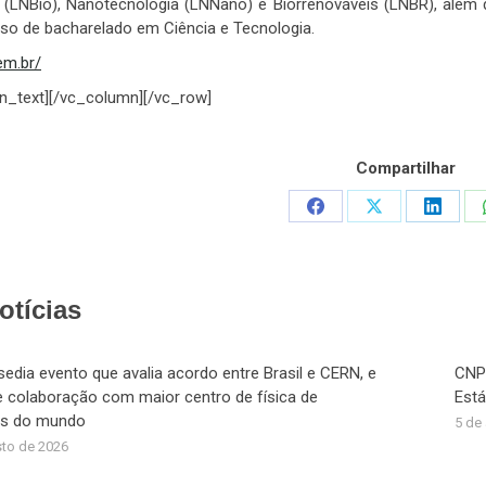
s (LNBio), Nanotecnologia (LNNano) e Biorrenováveis (LNBR), além 
rso de bacharelado em Ciência e Tecnologia.
em.br/
n_text][/vc_column][/vc_row]
Compartilhar
Share
Share
Share
on
on
on
Facebook
X
Linked
otícias
dia evento que avalia acordo entre Brasil e CERN, e
CNPE
 colaboração com maior centro de física de
Está
las do mundo
5 de
sto de 2026