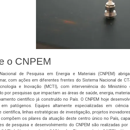
re o CNPEM
acional de Pesquisa em Energia e Materiais (CNPEM) abriga u
linar, com ações em diferentes frentes do Sistema Nacional de CT&
ecnologia e Inovação (MCTI), com interveniência do Ministér
o por pesquisas que impactam as áreas de saúde, energia, materiais
pamento científico já construído no País. O CNPEM hoje desenvolve
em patógenos. Equipes altamente especializadas em ciência e
científica, linhas estratégicas de investigação, projetos inovado
 compõem os pilares da atuação deste centro único no País, cap
des de pesquisa e desenvolvimento do CNPEM são realizadas por s