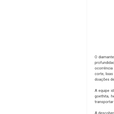
O diamante
profundida
ocorrência
corte, lix
doações de 
.
A equipe i
goethita, 
transportar
.
A descober