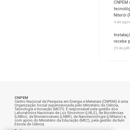
CNPEM ap
tecnoló
Niterói (
4 de ago
Instala
recebe p
29 de jul
CNPEM
Centro Nacional de Pesquisa em Energia e Materiais (CNPEM) é uma
Organização Social supervisionada pelo Ministério da Ciência,
Tecnologia e Inovação (MCTI). É responsável pela gestão dos
Laboratórios Nacionais de Luz Síncrotron (LNLS), de Biociências
(LNBio), de Biorrenováveis (LNBR), de Nanotecnologia (LNNano) e,
com apoio do Ministério da Educação (MEC), pela gestão da Ilum
Escola de Ciência.