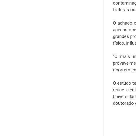
contaminaç
fraturas ou
.
O achado c
apenas oce
grandes pr
físico, inf
.
“O mais i
provavelme
ocorrem em
.
O estudo t
reúne cien
Universida
doutorado 