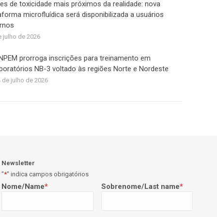
es de toxicidade mais próximos da realidade: nova
aforma microfluídica será disponibilizada a usuários
rnos
e julho de 2026
NPEM prorroga inscrições para treinamento em
aboratórios NB-3 voltado às regiões Norte e Nordeste
 de julho de 2026
Newsletter
"
*
" indica campos obrigatórios
Nome/Name
*
Sobrenome/Last name
*