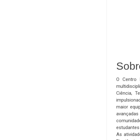
Sob
O Centro N
multidiscip
Ciência, T
impulsionad
maior equi
avançadas 
comunidade 
estudantes
As ativida