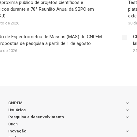
roxima público de projetos científicos e
Test
gicos durante a 78ª Reunião Anual da SBPC em
plat
RJ)
exte
sto de 2026
30 d
ção de Espectrometria de Massas (MAS) do CNPEM
C
ropostas de pesquisa a partir de 1 de agosto
l
ho de 2026
24
CNPEM
Usuários
Pesquisa e desenvolvimento
Orion
Inovação